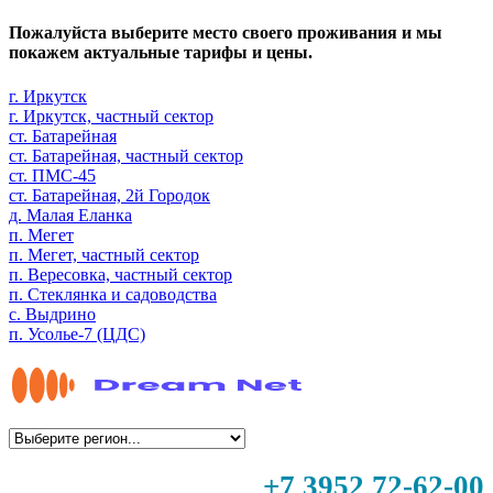
Пожалуйста выберите место своего проживания и мы
покажем актуальные тарифы и цены.
г. Иркутск
г. Иркутск, частный сектор
ст. Батарейная
ст. Батарейная, частный сектор
ст. ПМС-45
ст. Батарейная, 2й Городок
д. Малая Еланка
п. Мегет
п. Мегет, частный сектор
п. Вересовка, частный сектор
п. Стеклянка и садоводства
с. Выдрино
п. Усолье-7 (ЦДС)
+7 3952 72-62-00