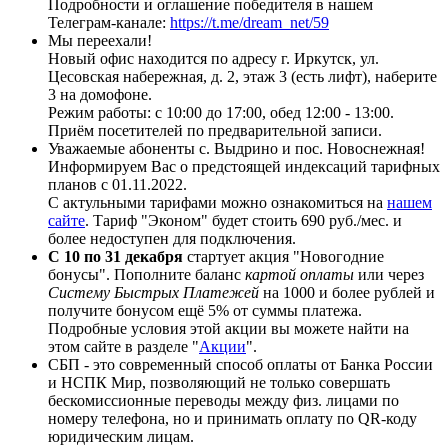
Подробности и оглашение победителя в нашем
Телеграм-канале:
https://t.me/dream_net/59
Мы переехали!
Новый офис находится по адресу г. Иркутск, ул.
Цесовская набережная, д. 2, этаж 3 (есть лифт), наберите
3 на домофоне.
Режим работы: с 10:00 до 17:00, обед 12:00 - 13:00.
Приём посетителей по предварительной записи.
Уважаемые абоненты с. Выдрино и пос. Новоснежная!
Информируем Вас о предстоящей индексаций тарифных
планов с 01.11.2022.
С актульными тарифами можно ознакомиться на
нашем
сайте
. Тариф "Эконом" будет стоить 690 руб./мес. и
более недоступен для подключения.
С 10 по 31 декабря
стартует акция "Новогодние
бонусы". Пополните баланс
картой оплаты
или через
Систему Быстрых Платежей
на 1000 и более рублей и
получите бонусом ещё 5% от суммы платежа.
Подробные условия этой акции вы можете найти на
этом сайте в разделе "
Акции
".
СБП - это современный способ оплаты от Банка России
и НСПК Мир, позволяющий не только совершать
бескомиссионные переводы между физ. лицами по
номеру телефона, но и принимать оплату по QR-коду
юридическим лицам.