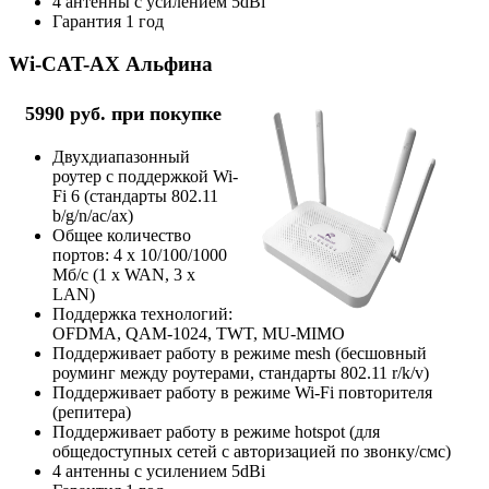
4 антенны с усилением 5dBi
Гарантия 1 год
Wi-CAT-AX Альфина
5990 руб. при покупке
Двухдиапазонный
роутер с поддержкой Wi-
Fi 6 (стандарты 802.11
b/g/n/ac/ax)
Общее количество
портов: 4 х 10/100/1000
Мб/с (1 x WAN, 3 x
LAN)
Поддержка технологий:
OFDMA, QAM-1024, TWT, MU-MIMO
Поддерживает работу в режиме mesh (бесшовный
роуминг между роутерами, стандарты 802.11 r/k/v)
Поддерживает работу в режиме Wi-Fi повторителя
(репитера)
Поддерживает работу в режиме hotspot (для
общедоступных сетей с авторизацией по звонку/смс)
4 антенны с усилением 5dBi