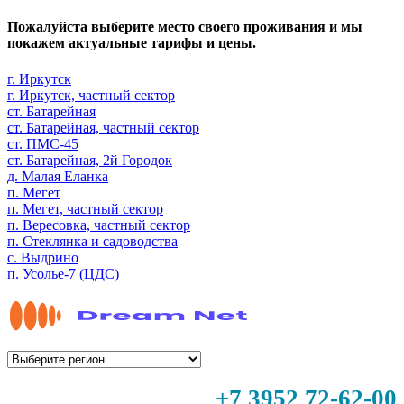
Пожалуйста выберите место своего проживания и мы
покажем актуальные тарифы и цены.
г. Иркутск
г. Иркутск, частный сектор
ст. Батарейная
ст. Батарейная, частный сектор
ст. ПМС-45
ст. Батарейная, 2й Городок
д. Малая Еланка
п. Мегет
п. Мегет, частный сектор
п. Вересовка, частный сектор
п. Стеклянка и садоводства
с. Выдрино
п. Усолье-7 (ЦДС)
+7 3952 72-62-00