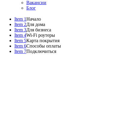
Вакансии
Блог
Item 1
Начало
Item 2
Для дома
Item 3
Для бизнеса
Item 4
Wi-Fi роутеры
Item 5
Карта покрытия
Item 6
Способы оплаты
Item 7
Подключиться