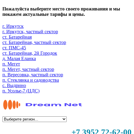
Пожалуйста выберите место своего проживания и мы
покажем актуальные тарифы и цены.
г. Иркутск
г. Иркутск, частный сектор
ст. Батарейная
ст. Батарейная, частный сектор
ст. ПМС-45
ст. Батарейная, 2й Городок
д. Малая Еланка
п. Мегет
п. Мегет, частный сектор
п. Вересовка, частный сектор
п. Стеклянка и садоводства
с. Выдрино
п. Усолье-7 (ЦДС)
+7 3952 72-62-00