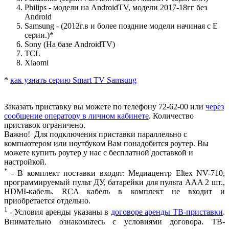
Philips - модели на AndroidTV, модели 2017-18гг без
Android
Samsung - (2012г.в и более поздние модели начиная с E
серии.)*
Sony (На базе AndroidTV)
TCL
Xiaomi
*
как узнать серию Smart TV Samsung
Заказать приставку вы можете по телефону 72-62-00 или
через
сообщение оператору в личном кабинете
. Количество
приставок ограничено.
Важно!
Для подключения приставки параллельно с
компьютером или ноутбуком Вам понадобится роутер. Вы
можете купить роутер у нас с бесплатной доставкой и
настройкой.
*
- В комплект поставки входят: Медиацентр Eltex NV-710,
программируемый пульт ДУ, батарейки для пульта AAA 2 шт.,
HDMI-кабель. RCA кабель в комплект не входит и
приобретается отдельно.
1
- Условия аренды указаны в
договоре аренды ТВ-приставки
.
Внимательно ознакомьтесь с условиями договора. ТВ-