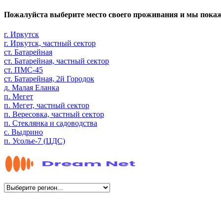
Пожалуйста выберите место своего проживания и мы пока
г. Иркутск
г. Иркутск, частный сектор
ст. Батарейная
ст. Батарейная, частный сектор
ст. ПМС-45
ст. Батарейная, 2й Городок
д. Малая Еланка
п. Мегет
п. Мегет, частный сектор
п. Вересовка, частный сектор
п. Стеклянка и садоводства
с. Выдрино
п. Усолье-7 (ЦДС)