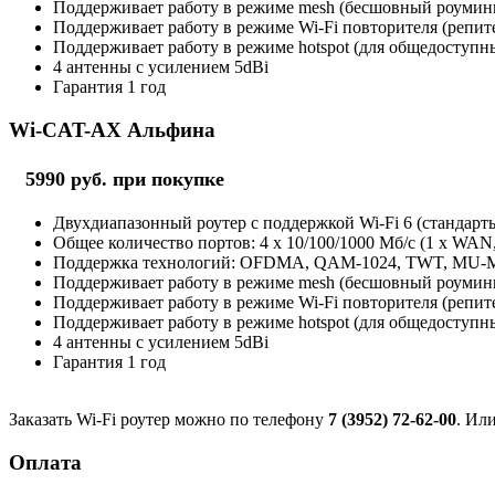
Поддерживает работу в режиме mesh (бесшовный роуминг 
Поддерживает работу в режиме Wi-Fi повторителя (репит
Поддерживает работу в режиме hotspot (для общедоступны
4 антенны с усилением 5dBi
Гарантия 1 год
Wi-CAT-AX Альфина
5990 руб. при покупке
Двухдиапазонный роутер с поддержкой Wi-Fi 6 (стандарты 
Общее количество портов: 4 х 10/100/1000 Мб/с (1 x WAN
Поддержка технологий: OFDMA, QAM-1024, TWT, MU
Поддерживает работу в режиме mesh (бесшовный роуминг 
Поддерживает работу в режиме Wi-Fi повторителя (репит
Поддерживает работу в режиме hotspot (для общедоступны
4 антенны с усилением 5dBi
Гарантия 1 год
Заказать Wi-Fi роутер можно по телефону
7 (3952) 72-62-00
. Ил
Оплата