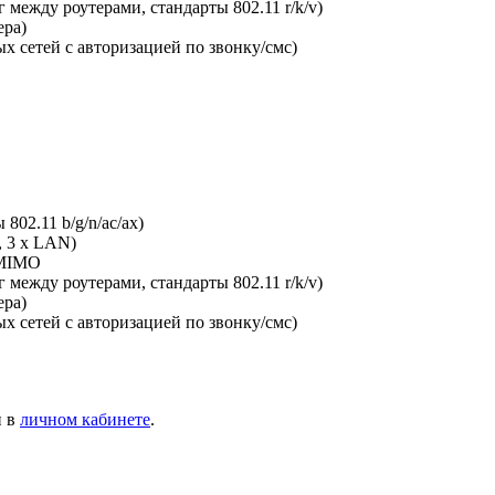
между роутерами, стандарты 802.11 r/k/v)
ера)
х сетей с авторизацией по звонку/смс)
802.11 b/g/n/ac/ax)
, 3 x LAN)
-MIMO
между роутерами, стандарты 802.11 r/k/v)
ера)
х сетей с авторизацией по звонку/смс)
и в
личном кабинете
.