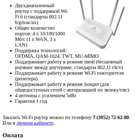
Двухдиапазонный
роутер с поддержкой Wi-
Fi 6 (стандарты 802.11
b/g/n/ac/ax)
Общее количество
портов: 4 х 10/100/1000
Мб/с (1 x WAN, 3 x
LAN)
Поддержка технологий:
OFDMA, QAM-1024, TWT, MU-MIMO
Поддерживает работу в режиме mesh (бесшовный
роуминг между роутерами, стандарты 802.11 r/k/v)
Поддерживает работу в режиме Wi-Fi повторителя
(репитера)
Поддерживает работу в режиме hotspot (для
общедоступных сетей с авторизацией по звонку/смс)
4 антенны с усилением 5dBi
Гарантия 1 год
Заказать Wi-Fi роутер можно по телефону
7 (3952) 72-62-00
.
Или в
личном кабинете
.
Оплата