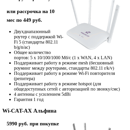
или рассрочка на 10
мес по 449 руб.
Двухдиапазонный
роутер с поддержкой Wi-
Fi 5 (стандарты 802.11
b/g/n/ac)
Общее количество
портов: 5 х 10/100/1000 Мб/с (1 x WAN, 4 x LAN)
Поддерживает работу в режиме mesh (бесшовный
роуминг между роутерами, стандарты 802.11 r/k/v)
Поддерживает работу в режиме Wi-Fi повторителя
(репитера)
Поддерживает работу в режиме hotspot (для
общедоступных сетей с авторизацией по звонку/смс)
4 антенны с усилением 5dBi
Гарантия 1 год
Wi-CAT-AX Альфина
5990 руб. при покупке