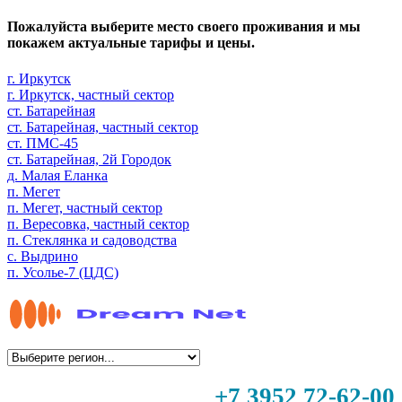
Пожалуйста выберите место своего проживания и мы
покажем актуальные тарифы и цены.
г. Иркутск
г. Иркутск, частный сектор
ст. Батарейная
ст. Батарейная, частный сектор
ст. ПМС-45
ст. Батарейная, 2й Городок
д. Малая Еланка
п. Мегет
п. Мегет, частный сектор
п. Вересовка, частный сектор
п. Стеклянка и садоводства
с. Выдрино
п. Усолье-7 (ЦДС)
+7 3952 72-62-00