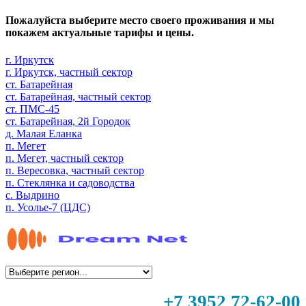
Пожалуйста выберите место своего проживания и мы
покажем актуальные тарифы и цены.
г. Иркутск
г. Иркутск, частный сектор
ст. Батарейная
ст. Батарейная, частный сектор
ст. ПМС-45
ст. Батарейная, 2й Городок
д. Малая Еланка
п. Мегет
п. Мегет, частный сектор
п. Вересовка, частный сектор
п. Стеклянка и садоводства
с. Выдрино
п. Усолье-7 (ЦДС)
+7 3952 72-62-00