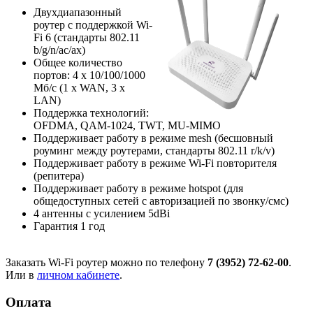
Двухдиапазонный
роутер с поддержкой Wi-
Fi 6 (стандарты 802.11
b/g/n/ac/ax)
Общее количество
портов: 4 х 10/100/1000
Мб/с (1 x WAN, 3 x
LAN)
Поддержка технологий:
OFDMA, QAM-1024, TWT, MU-MIMO
Поддерживает работу в режиме mesh (бесшовный
роуминг между роутерами, стандарты 802.11 r/k/v)
Поддерживает работу в режиме Wi-Fi повторителя
(репитера)
Поддерживает работу в режиме hotspot (для
общедоступных сетей с авторизацией по звонку/смс)
4 антенны с усилением 5dBi
Гарантия 1 год
Заказать Wi-Fi роутер можно по телефону
7 (3952) 72-62-00
.
Или в
личном кабинете
.
Оплата