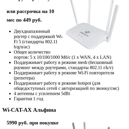
или рассрочка на 10
мес по 449 руб.
Двухдиапазонный
роутер с поддержкой Wi-
Fi 5 (стандарты 802.11
b/g/n/ac)
Общее количество
портов: 5 х 10/100/1000 Мб/с (1 x WAN, 4 x LAN)
Поддерживает работу в режиме mesh (бесшовный
роуминг между роутерами, стандарты 802.11 r/k/v)
Поддерживает работу в режиме Wi-Fi повторителя
(репитера)
Поддерживает работу в режиме hotspot (для
общедоступных сетей с авторизацией по звонку/смс)
4 антенны с усилением 5dBi
Гарантия 1 год
Wi-CAT-AX Альфина
5990 руб. при покупке