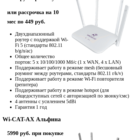
или рассрочка на 10
мес по 449 руб.
Двухдиапазонный
роутер с поддержкой Wi-
Fi 5 (стандарты 802.11
b/g/n/ac)
Общее количество
портов: 5 х 10/100/1000 Мб/с (1 x WAN, 4 x LAN)
Поддерживает работу в режиме mesh (бесшовный
роуминг между роутерами, стандарты 802.11 r/k/v)
Поддерживает работу в режиме Wi-Fi повторителя
(репитера)
Поддерживает работу в режиме hotspot (для
общедоступных сетей с авторизацией по звонку/смс)
4 антенны с усилением 5dBi
Гарантия 1 год
Wi-CAT-AX Альфина
5990 руб. при покупке