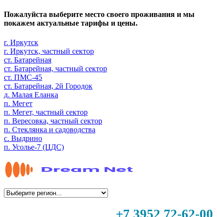
Пожалуйста выберите место своего проживания и мы
покажем актуальные тарифы и цены.
г. Иркутск
г. Иркутск, частный сектор
ст. Батарейная
ст. Батарейная, частный сектор
ст. ПМС-45
ст. Батарейная, 2й Городок
д. Малая Еланка
п. Мегет
п. Мегет, частный сектор
п. Вересовка, частный сектор
п. Стеклянка и садоводства
с. Выдрино
п. Усолье-7 (ЦДС)
+7 3952 72-62-00