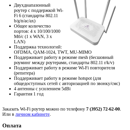
Двухдиапазонный
роутер с поддержкой Wi-
Fi 6 (стандарты 802.11
b/g/n/ac/ax)
Общее количество
портов: 4 х 10/100/1000
Мб/с (1 x WAN, 3 x
LAN)
Поддержка технологий:
OFDMA, QAM-1024, TWT, MU-MIMO
Поддерживает работу в режиме mesh (бесшовный
роуминг между роутерами, стандарты 802.11 r/k/v)
Поддерживает работу в режиме Wi-Fi повторителя
(репитера)
Поддерживает работу в режиме hotspot (для
общедоступных сетей с авторизацией по звонку/смс)
4 антенны с усилением 5dBi
Гарантия 1 год
Заказать Wi-Fi роутер можно по телефону
7 (3952) 72-62-00
.
Или в
личном кабинете
.
Оплата