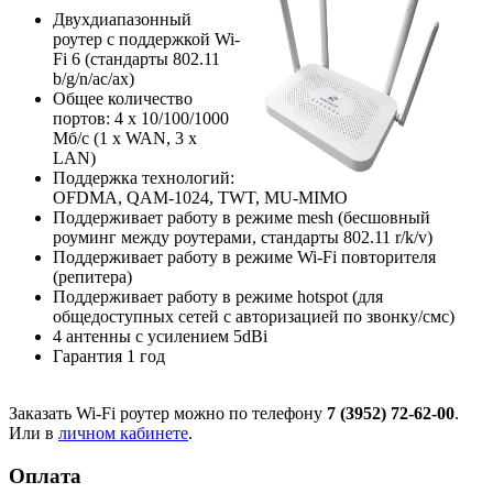
Двухдиапазонный
роутер с поддержкой Wi-
Fi 6 (стандарты 802.11
b/g/n/ac/ax)
Общее количество
портов: 4 х 10/100/1000
Мб/с (1 x WAN, 3 x
LAN)
Поддержка технологий:
OFDMA, QAM-1024, TWT, MU-MIMO
Поддерживает работу в режиме mesh (бесшовный
роуминг между роутерами, стандарты 802.11 r/k/v)
Поддерживает работу в режиме Wi-Fi повторителя
(репитера)
Поддерживает работу в режиме hotspot (для
общедоступных сетей с авторизацией по звонку/смс)
4 антенны с усилением 5dBi
Гарантия 1 год
Заказать Wi-Fi роутер можно по телефону
7 (3952) 72-62-00
.
Или в
личном кабинете
.
Оплата