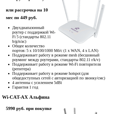
или рассрочка на 10
мес по 449 руб.
Двухдиапазонный
роутер с поддержкой Wi-
Fi 5 (стандарты 802.11
b/g/n/ac)
Общее количество
портов: 5 х 10/100/1000 Мб/с (1 x WAN, 4 x LAN)
Поддерживает работу в режиме mesh (бесшовный
роуминг между роутерами, стандарты 802.11 r/k/v)
Поддерживает работу в режиме Wi-Fi повторителя
(репитера)
Поддерживает работу в режиме hotspot (для
общедоступных сетей с авторизацией по звонку/смс)
4 антенны с усилением 5dBi
Гарантия 1 год
Wi-CAT-AX Альфина
5990 руб. при покупке