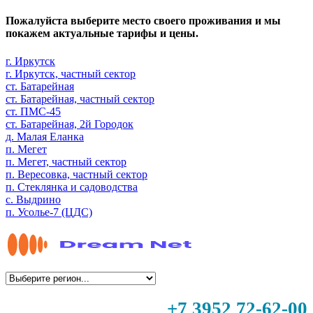
Пожалуйста выберите место своего проживания и мы
покажем актуальные тарифы и цены.
г. Иркутск
г. Иркутск, частный сектор
ст. Батарейная
ст. Батарейная, частный сектор
ст. ПМС-45
ст. Батарейная, 2й Городок
д. Малая Еланка
п. Мегет
п. Мегет, частный сектор
п. Вересовка, частный сектор
п. Стеклянка и садоводства
с. Выдрино
п. Усолье-7 (ЦДС)
+7 3952 72-62-00