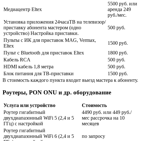
5500 руб. или
Медиацентр Eltex
аренда 249
руб./мес.
Установка приложения 24часаТВ на телевизор/
приставку абонента мастером (одно
500 руб.
устройство) Настройка приставки.
Пульты с ИК для приставок MAG, Vermax,
1500 руб.
Eltex
Пульт с Bluetooth для приставок Eltex
1800 руб.
Кабель RCA
500 руб.
HDMI кабель 1,8 метра
500 руб.
Блок питания для ТВ-приставки
1500 руб.
В стоимость каждого пункта входит выезд мастера к абоненту.
Роутеры, PON ONU и др. оборудование
Услуга или устройство
Стоимость
Роутер гигабитный
4490 руб. или 449 руб./
двухдиапазонный WiFi 5 (2,4 и 5
мес рассрочка на 10
ГГц) с настройкой
месяцев
Роутер гигабитный
двухдиапазонный WiFi 6 (2,4 и 5
по запросу