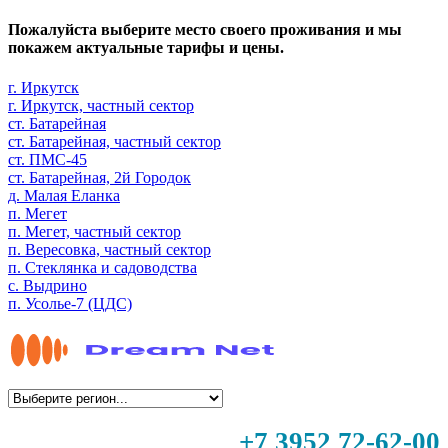
Пожалуйста выберите место своего проживания и мы
покажем актуальные тарифы и цены.
г. Иркутск
г. Иркутск, частный сектор
ст. Батарейная
ст. Батарейная, частный сектор
ст. ПМС-45
ст. Батарейная, 2й Городок
д. Малая Еланка
п. Мегет
п. Мегет, частный сектор
п. Вересовка, частный сектор
п. Стеклянка и садоводства
с. Выдрино
п. Усолье-7 (ЦДС)
+7 3952 72-62-00