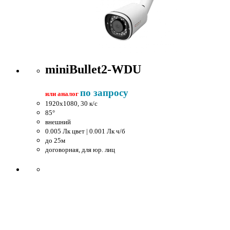
miniBullet2-WDU
по запросу
или аналог
1920x1080, 30 к/c
85°
внешний
0.005 Лк цвет | 0.001 Лк ч/б
до 25м
договорная, для юр. лиц