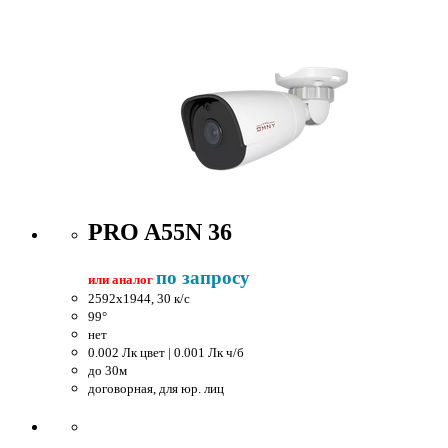
PRO A55N 36
по запросу
или аналог
2592x1944, 30 к/c
99°
нет
0.002 Лк цвет | 0.001 Лк ч/б
до 30м
договорная, для юр. лиц