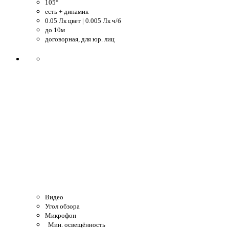
105°
есть + динамик
0.05 Лк цвет | 0.005 Лк ч/б
до 10м
договорная, для юр. лиц
Видео
Угол обзора
Микрофон
Мин. освещённость