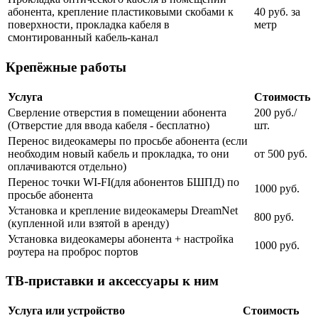
абонента, крепление пластиковыми скобами к
40 руб. за
поверхности, прокладка кабеля в
метр
смонтированный кабель-канал
Крепёжные работы
Услуга
Стоимость
Сверление отверстия в помещении абонента
200 руб./
(Отверстие для ввода кабеля - бесплатно)
шт.
Перенос видеокамеры по просьбе абонента (если
необходим новый кабель и прокладка, то они
от 500 руб.
оплачиваются отдельно)
Перенос точки WI-FI(для абонентов БШПД) по
1000 руб.
просьбе абонента
Установка и крепление видеокамеры DreamNet
800 руб.
(купленной или взятой в аренду)
Установка видеокамеры абонента + настройка
1000 руб.
роутера на проброс портов
ТВ-приставки и аксессуары к ним
Услуга или устройство
Стоимость