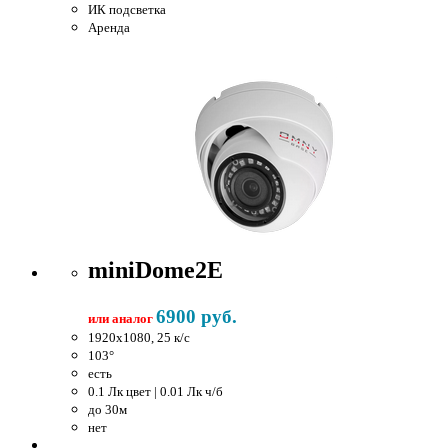
ИК подсветка
Аренда
miniDome2E
6900 руб.
или аналог
1920x1080, 25 к/c
103°
есть
0.1 Лк цвет | 0.01 Лк ч/б
до 30м
нет