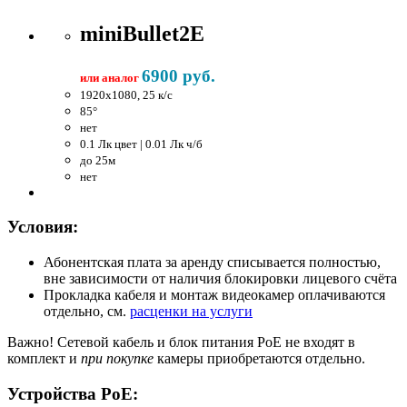
miniBullet2E
6900 руб.
или аналог
1920x1080, 25 к/c
85°
нет
0.1 Лк цвет | 0.01 Лк ч/б
до 25м
нет
Условия:
Абонентская плата за аренду списывается полностью,
вне зависимости от наличия блокировки лицевого счёта
Прокладка кабеля и монтаж видеокамер оплачиваются
отдельно, см.
расценки на услуги
Важно!
Сетевой кабель и блок питания PoE не входят в
комплект и
при покупке
камеры приобретаются отдельно.
Устройства PoE: