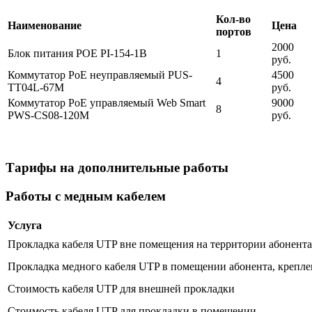
Кол-во
Наименование
Цена
портов
2000
Блок питания POE PI-154-1B
1
руб.
Коммутатор PoE неуправляемый PUS-
4500
4
TT04L-67M
руб.
Коммутатор PoE управляемый Web Smart
9000
8
PWS-CS08-120M
руб.
Тарифы на дополнительные работы
Работы с медным кабелем
Услуга
Прокладка кабеля UTP вне помещения на территории абонента 
Прокладка медного кабеля UTP в помещении абонента, крепле
Стоимость кабеля UTP для внешней прокладки
Стоимость кабеля UTP для прокладки в помещении