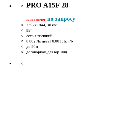
PRO A15F 28
по запросу
или аналог
2592x1944, 30 к/c
99°
есть + внешний
0.002 Лк цвет | 0.001 Лк ч/б
до 20м
договорная, для юр. лиц