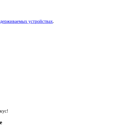
ддерживаемых устройствах
.
кус!
е