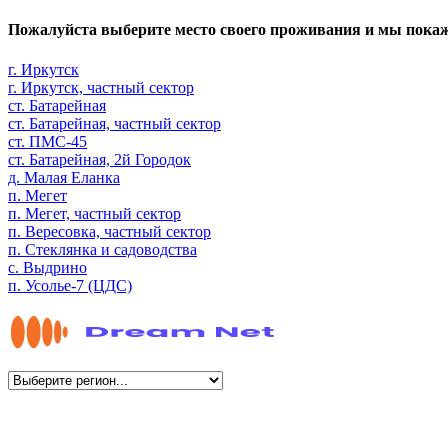
Пожалуйста выберите место своего проживания и мы пока
г. Иркутск
г. Иркутск, частный сектор
ст. Батарейная
ст. Батарейная, частный сектор
ст. ПМС-45
ст. Батарейная, 2й Городок
д. Малая Еланка
п. Мегет
п. Мегет, частный сектор
п. Вересовка, частный сектор
п. Стеклянка и садоводства
с. Выдрино
п. Усолье-7 (ЦДС)