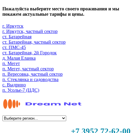
Пожалуйста выберите место своего проживания и мы
покажем актуальные тарифы и цены.
г. Иркутск
г. Иркутск, частный сектор
ст. Батарейная
ст. Батарейная, частный сектор
ст. ПМС-45
ст. Батарейная, 2й Городок
д. Малая Еланка
п. Мегет
п. Мегет, частный сектор
п. Вересовка, частный сектор
п. Стеклянка и садоводства
с. Выдрино
п. Усолье-7 (ЦДС)
+7 3952 72-62-00