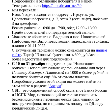
Подробности и оглашение победителя в нашем
Телеграм-канале:
https://t.me/dream_net/59
Мы переехали!
Новый офис находится по адресу г. Иркутск, ул.
Цесовская набережная, д. 2, этаж 3 (есть лифт), наберите
3 на домофоне.
Режим работы: с 10:00 до 17:00, обед 12:00 - 13:00.
Приём посетителей по предварительной записи.
Уважаемые абоненты с. Выдрино и пос. Новоснежная!
Информируем Вас о предстоящей индексаций тарифных
планов с 01.11.2022.
С актульными тарифами можно ознакомиться на
нашем
сайте
. Тариф "Эконом" будет стоить 690 руб./мес. и
более недоступен для подключения.
С 10 по 31 декабря
стартует акция "Новогодние
бонусы". Пополните баланс
картой оплаты
или через
Систему Быстрых Платежей
на 1000 и более рублей и
получите бонусом ещё 5% от суммы платежа.
Подробные условия этой акции вы можете найти на
этом сайте в разделе "
Акции
".
СБП - это современный способ оплаты от Банка России
и НСПК Мир, позволяющий не только совершать
бескомиссионные переводы между физ. лицами по
номеру телефона, но и принимать оплату по QR-коду
юридическим лицам.