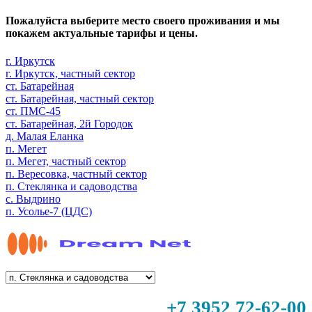
Пожалуйста выберите место своего проживания и мы
покажем актуальные тарифы и цены.
г. Иркутск
г. Иркутск, частный сектор
ст. Батарейная
ст. Батарейная, частный сектор
ст. ПМС-45
ст. Батарейная, 2й Городок
д. Малая Еланка
п. Мегет
п. Мегет, частный сектор
п. Вересовка, частный сектор
п. Стеклянка и садоводства
с. Выдрино
п. Усолье-7 (ЦДС)
+7 3952 72-62-00