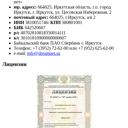
нет
»
юр. адресс:
664025, Иркутская область, г.о. город
Иркутск, г. Иркутск, ул. Цесовская Набережная, 2
почтовый адрес:
664025, г.Иркутск, а/я 2
ИНН
3810051746/
КПП
380801001
БИК
042520607
р/с
40702810818350014111
к/с
30101810900000000607
Байкальский банк ПАО Сбербанк г. Иркутск
Телефон: +7 (3952) 72-62-00 или +7 (952) 625-62-00
e-mail:
info@dreamnet.su
Лицензии