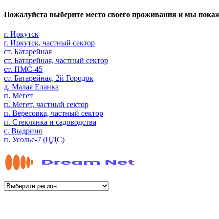
Пожалуйста выберите место своего проживания и мы пока
г. Иркутск
г. Иркутск, частный сектор
ст. Батарейная
ст. Батарейная, частный сектор
ст. ПМС-45
ст. Батарейная, 2й Городок
д. Малая Еланка
п. Мегет
п. Мегет, частный сектор
п. Вересовка, частный сектор
п. Стеклянка и садоводства
с. Выдрино
п. Усолье-7 (ЦДС)