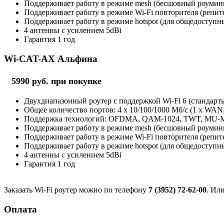
Поддерживает работу в режиме mesh (бесшовный роуминг 
Поддерживает работу в режиме Wi-Fi повторителя (репит
Поддерживает работу в режиме hotspot (для общедоступны
4 антенны с усилением 5dBi
Гарантия 1 год
Wi-CAT-AX Альфина
5990 руб. при покупке
Двухдиапазонный роутер с поддержкой Wi-Fi 6 (стандарты 
Общее количество портов: 4 х 10/100/1000 Мб/с (1 x WAN
Поддержка технологий: OFDMA, QAM-1024, TWT, MU
Поддерживает работу в режиме mesh (бесшовный роуминг 
Поддерживает работу в режиме Wi-Fi повторителя (репит
Поддерживает работу в режиме hotspot (для общедоступны
4 антенны с усилением 5dBi
Гарантия 1 год
Заказать Wi-Fi роутер можно по телефону
7 (3952) 72-62-00
. Ил
Оплата