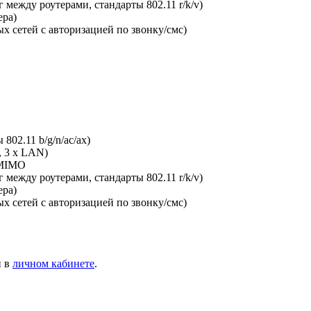
между роутерами, стандарты 802.11 r/k/v)
ера)
х сетей с авторизацией по звонку/смс)
802.11 b/g/n/ac/ax)
, 3 x LAN)
-MIMO
между роутерами, стандарты 802.11 r/k/v)
ера)
х сетей с авторизацией по звонку/смс)
и в
личном кабинете
.