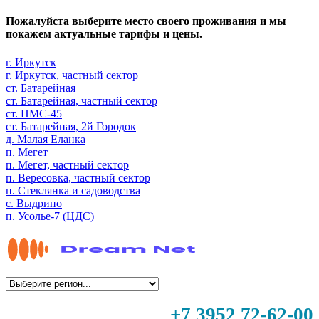
Пожалуйста выберите место своего проживания и мы
покажем актуальные тарифы и цены.
г. Иркутск
г. Иркутск, частный сектор
ст. Батарейная
ст. Батарейная, частный сектор
ст. ПМС-45
ст. Батарейная, 2й Городок
д. Малая Еланка
п. Мегет
п. Мегет, частный сектор
п. Вересовка, частный сектор
п. Стеклянка и садоводства
с. Выдрино
п. Усолье-7 (ЦДС)
+7 3952 72-62-00