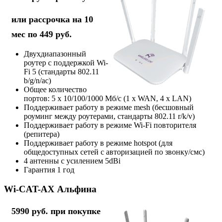
или рассрочка на 10
мес по 449 руб.
Двухдиапазонный
роутер с поддержкой Wi-
Fi 5 (стандарты 802.11
b/g/n/ac)
Общее количество
портов: 5 х 10/100/1000 Мб/с (1 x WAN, 4 x LAN)
Поддерживает работу в режиме mesh (бесшовный
роуминг между роутерами, стандарты 802.11 r/k/v)
Поддерживает работу в режиме Wi-Fi повторителя
(репитера)
Поддерживает работу в режиме hotspot (для
общедоступных сетей с авторизацией по звонку/смс)
4 антенны с усилением 5dBi
Гарантия 1 год
Wi-CAT-AX Альфина
5990 руб. при покупке