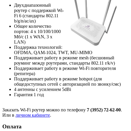
Двухдиапазонный
роутер с поддержкой Wi-
Fi 6 (стандарты 802.11
b/g/n/ac/ax)
Общее количество
портов: 4 х 10/100/1000
Мб/с (1 x WAN, 3 x
LAN)
Поддержка технологий:
OFDMA, QAM-1024, TWT, MU-MIMO
Поддерживает работу в режиме mesh (бесшовный
роуминг между роутерами, стандарты 802.11 r/k/v)
Поддерживает работу в режиме Wi-Fi повторителя
(репитера)
Поддерживает работу в режиме hotspot (для
общедоступных сетей с авторизацией по звонку/смс)
4 антенны с усилением 5dBi
Гарантия 1 год
Заказать Wi-Fi роутер можно по телефону
7 (3952) 72-62-00
.
Или в
личном кабинете
.
Оплата