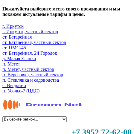
Пожалуйста выберите место своего проживания и мы
покажем актуальные тарифы и цены.
г. Иркутск
г. Иркутск, частный сектор
ст. Батарейная
ст. Батарейная, частный сектор
ст. ПМС-45
ст. Батарейная, 2й Городок
д. Малая Еланка
п. Мегет
п. Мегет, частный сектор
п. Вересовка, частный сектор
п. Стеклянка и садоводства
с. Выдрино
п. Усолье-7 (ЦДС)
+7 3952 72-62-00