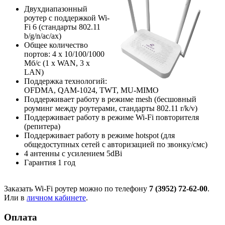
Двухдиапазонный
роутер с поддержкой Wi-
Fi 6 (стандарты 802.11
b/g/n/ac/ax)
Общее количество
портов: 4 х 10/100/1000
Мб/с (1 x WAN, 3 x
LAN)
Поддержка технологий:
OFDMA, QAM-1024, TWT, MU-MIMO
Поддерживает работу в режиме mesh (бесшовный
роуминг между роутерами, стандарты 802.11 r/k/v)
Поддерживает работу в режиме Wi-Fi повторителя
(репитера)
Поддерживает работу в режиме hotspot (для
общедоступных сетей с авторизацией по звонку/смс)
4 антенны с усилением 5dBi
Гарантия 1 год
Заказать Wi-Fi роутер можно по телефону
7 (3952) 72-62-00
.
Или в
личном кабинете
.
Оплата