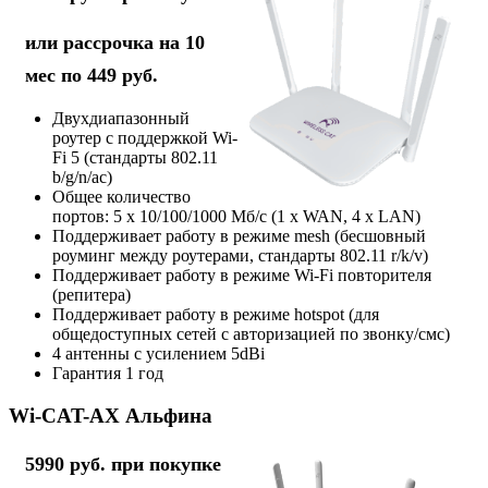
или рассрочка на 10
мес по 449 руб.
Двухдиапазонный
роутер с поддержкой Wi-
Fi 5 (стандарты 802.11
b/g/n/ac)
Общее количество
портов: 5 х 10/100/1000 Мб/с (1 x WAN, 4 x LAN)
Поддерживает работу в режиме mesh (бесшовный
роуминг между роутерами, стандарты 802.11 r/k/v)
Поддерживает работу в режиме Wi-Fi повторителя
(репитера)
Поддерживает работу в режиме hotspot (для
общедоступных сетей с авторизацией по звонку/смс)
4 антенны с усилением 5dBi
Гарантия 1 год
Wi-CAT-AX Альфина
5990 руб. при покупке