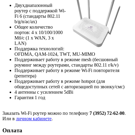
Двухдиапазонный
роутер с поддержкой Wi-
Fi 6 (стандарты 802.11
b/g/n/ac/ax)
Общее количество
портов: 4 х 10/100/1000
Мб/с (1 x WAN, 3 x
LAN)
Поддержка технологий:
OFDMA, QAM-1024, TWT, MU-MIMO
Поддерживает работу в режиме mesh (бесшовный
роуминг между роутерами, стандарты 802.11 r/k/v)
Поддерживает работу в режиме Wi-Fi повторителя
(репитера)
Поддерживает работу в режиме hotspot (для
общедоступных сетей с авторизацией по звонку/смс)
4 антенны с усилением 5dBi
Гарантия 1 год
Заказать Wi-Fi роутер можно по телефону
7 (3952) 72-62-00
.
Или в
личном кабинете
.
Оплата