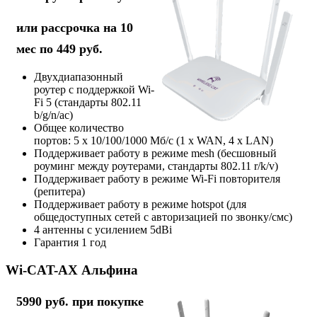
или рассрочка на 10
мес по 449 руб.
Двухдиапазонный
роутер с поддержкой Wi-
Fi 5 (стандарты 802.11
b/g/n/ac)
Общее количество
портов: 5 х 10/100/1000 Мб/с (1 x WAN, 4 x LAN)
Поддерживает работу в режиме mesh (бесшовный
роуминг между роутерами, стандарты 802.11 r/k/v)
Поддерживает работу в режиме Wi-Fi повторителя
(репитера)
Поддерживает работу в режиме hotspot (для
общедоступных сетей с авторизацией по звонку/смс)
4 антенны с усилением 5dBi
Гарантия 1 год
Wi-CAT-AX Альфина
5990 руб. при покупке