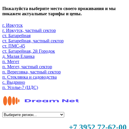
Пожалуйста выберите место своего проживания и мы
покажем актуальные тарифы и цены.
г. Иркутск
г. Иркутск, частный сектор
ст. Батарейная
ст. Батарейная, частный сектор
ст. ПМС-45
ст. Батарейная, 2й Городок
д. Малая Еланка
п. Мегет
п. Мегет, частный сектор
п. Вересовка, частный сектор
п. Стеклянка и садоводства
с. Выдрино
п. Усолье-7 (ЦДС)
+7 3952 72-62-00