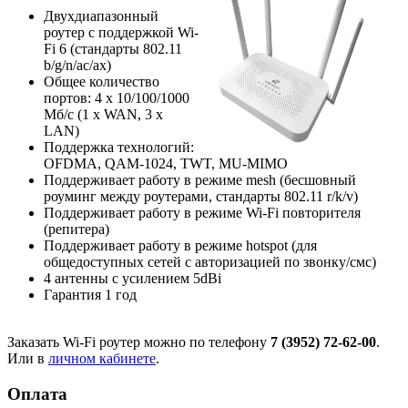
Двухдиапазонный
роутер с поддержкой Wi-
Fi 6 (стандарты 802.11
b/g/n/ac/ax)
Общее количество
портов: 4 х 10/100/1000
Мб/с (1 x WAN, 3 x
LAN)
Поддержка технологий:
OFDMA, QAM-1024, TWT, MU-MIMO
Поддерживает работу в режиме mesh (бесшовный
роуминг между роутерами, стандарты 802.11 r/k/v)
Поддерживает работу в режиме Wi-Fi повторителя
(репитера)
Поддерживает работу в режиме hotspot (для
общедоступных сетей с авторизацией по звонку/смс)
4 антенны с усилением 5dBi
Гарантия 1 год
Заказать Wi-Fi роутер можно по телефону
7 (3952) 72-62-00
.
Или в
личном кабинете
.
Оплата