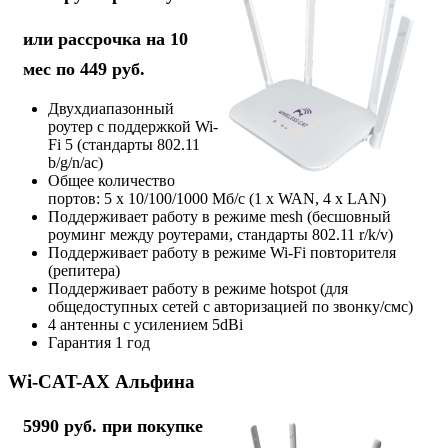
или рассрочка на 10
мес по 449 руб.
Двухдиапазонный
роутер с поддержкой Wi-
Fi 5 (стандарты 802.11
b/g/n/ac)
Общее количество
портов: 5 х 10/100/1000 Мб/с (1 x WAN, 4 x LAN)
Поддерживает работу в режиме mesh (бесшовный
роуминг между роутерами, стандарты 802.11 r/k/v)
Поддерживает работу в режиме Wi-Fi повторителя
(репитера)
Поддерживает работу в режиме hotspot (для
общедоступных сетей с авторизацией по звонку/смс)
4 антенны с усилением 5dBi
Гарантия 1 год
Wi-CAT-AX Альфина
5990 руб. при покупке