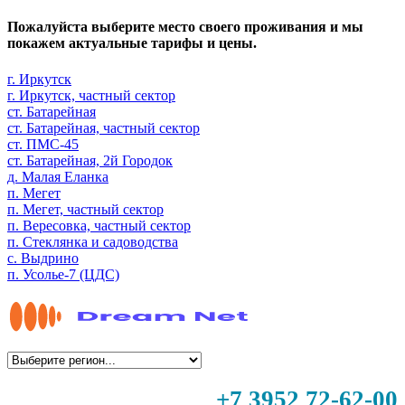
Пожалуйста выберите место своего проживания и мы
покажем актуальные тарифы и цены.
г. Иркутск
г. Иркутск, частный сектор
ст. Батарейная
ст. Батарейная, частный сектор
ст. ПМС-45
ст. Батарейная, 2й Городок
д. Малая Еланка
п. Мегет
п. Мегет, частный сектор
п. Вересовка, частный сектор
п. Стеклянка и садоводства
с. Выдрино
п. Усолье-7 (ЦДС)
+7 3952 72-62-00