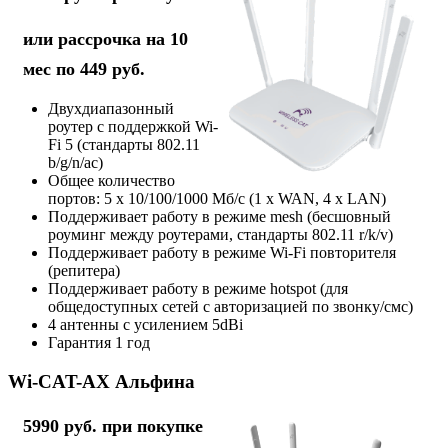
или рассрочка на 10
мес по 449 руб.
Двухдиапазонный
роутер с поддержкой Wi-
Fi 5 (стандарты 802.11
b/g/n/ac)
Общее количество
портов: 5 х 10/100/1000 Мб/с (1 x WAN, 4 x LAN)
Поддерживает работу в режиме mesh (бесшовный
роуминг между роутерами, стандарты 802.11 r/k/v)
Поддерживает работу в режиме Wi-Fi повторителя
(репитера)
Поддерживает работу в режиме hotspot (для
общедоступных сетей с авторизацией по звонку/смс)
4 антенны с усилением 5dBi
Гарантия 1 год
Wi-CAT-AX Альфина
5990 руб. при покупке