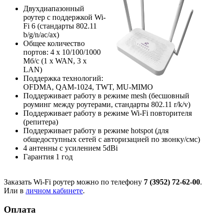
Двухдиапазонный
роутер с поддержкой Wi-
Fi 6 (стандарты 802.11
b/g/n/ac/ax)
Общее количество
портов: 4 х 10/100/1000
Мб/с (1 x WAN, 3 x
LAN)
Поддержка технологий:
OFDMA, QAM-1024, TWT, MU-MIMO
Поддерживает работу в режиме mesh (бесшовный
роуминг между роутерами, стандарты 802.11 r/k/v)
Поддерживает работу в режиме Wi-Fi повторителя
(репитера)
Поддерживает работу в режиме hotspot (для
общедоступных сетей с авторизацией по звонку/смс)
4 антенны с усилением 5dBi
Гарантия 1 год
Заказать Wi-Fi роутер можно по телефону
7 (3952) 72-62-00
.
Или в
личном кабинете
.
Оплата