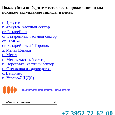
Пожалуйста выберите место своего проживания и мы
покажем актуальные тарифы и цены.
г. Иркутск
г. Иркутск, частный сектор
ст. Батарейная
ст. Батарейная, частный сектор
ст. ПМС-45
ст. Батарейная, 2й Городок
д. Малая Еланка
п. Мегет
п. Мегет, частный сектор
п. Вересовка, частный сектор
п. Стеклянка и садоводства
с. Выдрино
п. Усолье-7 (ЦДС)
+7 3952 72-62-00