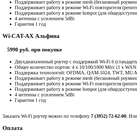
Поддерживает работу в режиме mesh (бесшовный роуминг 
Поддерживает работу в режиме Wi-Fi повторителя (репит
Поддерживает работу в режиме hotspot (для общедоступны
4 антенны с усилением 5dBi
Гарантия 1 год
Wi-CAT-AX Альфина
5990 руб. при покупке
Двухдиапазонный роутер с поддержкой Wi-Fi 6 (стандарты 
Общее количество портов: 4 х 10/100/1000 Мб/с (1 x WAN
Поддержка технологий: OFDMA, QAM-1024, TWT, MU
Поддерживает работу в режиме mesh (бесшовный роуминг 
Поддерживает работу в режиме Wi-Fi повторителя (репит
Поддерживает работу в режиме hotspot (для общедоступны
4 антенны с усилением 5dBi
Гарантия 1 год
Заказать Wi-Fi роутер можно по телефону
7 (3952) 72-62-00
. Ил
Оплата