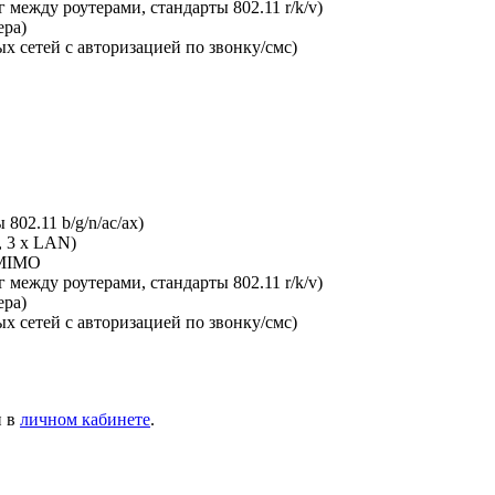
между роутерами, стандарты 802.11 r/k/v)
ера)
х сетей с авторизацией по звонку/смс)
802.11 b/g/n/ac/ax)
, 3 x LAN)
-MIMO
между роутерами, стандарты 802.11 r/k/v)
ера)
х сетей с авторизацией по звонку/смс)
и в
личном кабинете
.