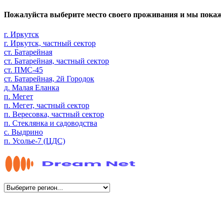
Пожалуйста выберите место своего проживания и мы пока
г. Иркутск
г. Иркутск, частный сектор
ст. Батарейная
ст. Батарейная, частный сектор
ст. ПМС-45
ст. Батарейная, 2й Городок
д. Малая Еланка
п. Мегет
п. Мегет, частный сектор
п. Вересовка, частный сектор
п. Стеклянка и садоводства
с. Выдрино
п. Усолье-7 (ЦДС)