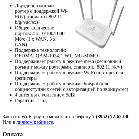
Двухдиапазонный
роутер с поддержкой Wi-
Fi 6 (стандарты 802.11
b/g/n/ac/ax)
Общее количество
портов: 4 х 10/100/1000
Мб/с (1 x WAN, 3 x
LAN)
Поддержка технологий:
OFDMA, QAM-1024, TWT, MU-MIMO
Поддерживает работу в режиме mesh (бесшовный
роуминг между роутерами, стандарты 802.11 r/k/v)
Поддерживает работу в режиме Wi-Fi повторителя
(репитера)
Поддерживает работу в режиме hotspot (для
общедоступных сетей с авторизацией по звонку/смс)
4 антенны с усилением 5dBi
Гарантия 1 год
Заказать Wi-Fi роутер можно по телефону
7 (3952) 72-62-00
.
Или в
личном кабинете
.
Оплата