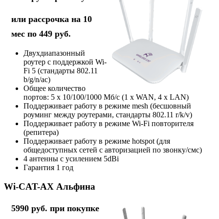
или рассрочка на 10
мес по 449 руб.
Двухдиапазонный
роутер с поддержкой Wi-
Fi 5 (стандарты 802.11
b/g/n/ac)
Общее количество
портов: 5 х 10/100/1000 Мб/с (1 x WAN, 4 x LAN)
Поддерживает работу в режиме mesh (бесшовный
роуминг между роутерами, стандарты 802.11 r/k/v)
Поддерживает работу в режиме Wi-Fi повторителя
(репитера)
Поддерживает работу в режиме hotspot (для
общедоступных сетей с авторизацией по звонку/смс)
4 антенны с усилением 5dBi
Гарантия 1 год
Wi-CAT-AX Альфина
5990 руб. при покупке