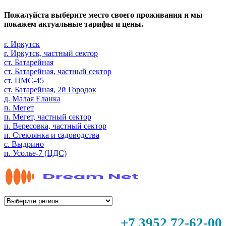
Пожалуйста выберите место своего проживания и мы
покажем актуальные тарифы и цены.
г. Иркутск
г. Иркутск, частный сектор
ст. Батарейная
ст. Батарейная, частный сектор
ст. ПМС-45
ст. Батарейная, 2й Городок
д. Малая Еланка
п. Мегет
п. Мегет, частный сектор
п. Вересовка, частный сектор
п. Стеклянка и садоводства
с. Выдрино
п. Усолье-7 (ЦДС)
+7 3952 72-62-00