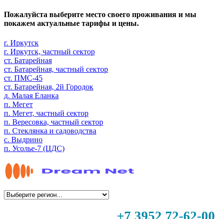
Пожалуйста выберите место своего проживания и мы
покажем актуальные тарифы и цены.
г. Иркутск
г. Иркутск, частный сектор
ст. Батарейная
ст. Батарейная, частный сектор
ст. ПМС-45
ст. Батарейная, 2й Городок
д. Малая Еланка
п. Мегет
п. Мегет, частный сектор
п. Вересовка, частный сектор
п. Стеклянка и садоводства
с. Выдрино
п. Усолье-7 (ЦДС)
+7 3952 72-62-00