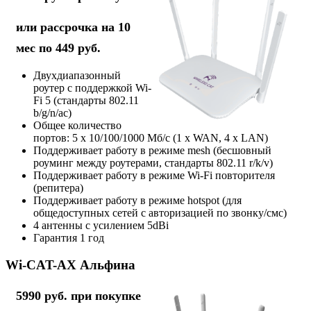
или рассрочка на 10
мес по 449 руб.
Двухдиапазонный
роутер с поддержкой Wi-
Fi 5 (стандарты 802.11
b/g/n/ac)
Общее количество
портов: 5 х 10/100/1000 Мб/с (1 x WAN, 4 x LAN)
Поддерживает работу в режиме mesh (бесшовный
роуминг между роутерами, стандарты 802.11 r/k/v)
Поддерживает работу в режиме Wi-Fi повторителя
(репитера)
Поддерживает работу в режиме hotspot (для
общедоступных сетей с авторизацией по звонку/смс)
4 антенны с усилением 5dBi
Гарантия 1 год
Wi-CAT-AX Альфина
5990 руб. при покупке