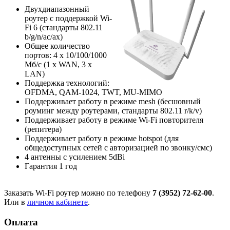
Двухдиапазонный
роутер с поддержкой Wi-
Fi 6 (стандарты 802.11
b/g/n/ac/ax)
Общее количество
портов: 4 х 10/100/1000
Мб/с (1 x WAN, 3 x
LAN)
Поддержка технологий:
OFDMA, QAM-1024, TWT, MU-MIMO
Поддерживает работу в режиме mesh (бесшовный
роуминг между роутерами, стандарты 802.11 r/k/v)
Поддерживает работу в режиме Wi-Fi повторителя
(репитера)
Поддерживает работу в режиме hotspot (для
общедоступных сетей с авторизацией по звонку/смс)
4 антенны с усилением 5dBi
Гарантия 1 год
Заказать Wi-Fi роутер можно по телефону
7 (3952) 72-62-00
.
Или в
личном кабинете
.
Оплата