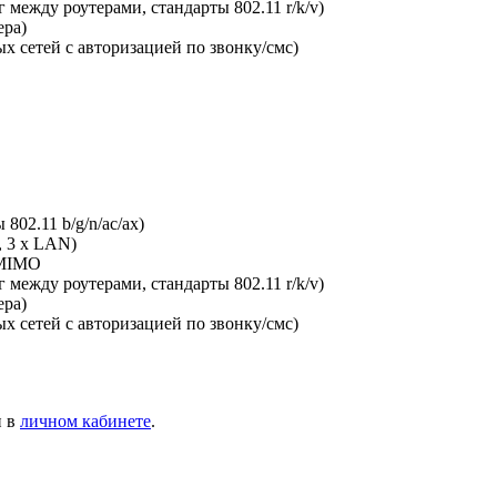
между роутерами, стандарты 802.11 r/k/v)
ера)
х сетей с авторизацией по звонку/смс)
802.11 b/g/n/ac/ax)
, 3 x LAN)
-MIMO
между роутерами, стандарты 802.11 r/k/v)
ера)
х сетей с авторизацией по звонку/смс)
и в
личном кабинете
.