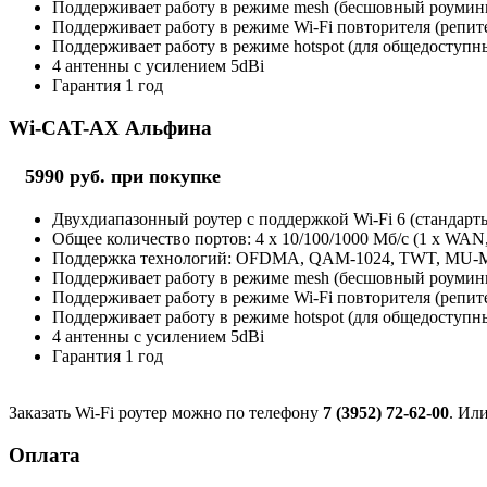
Поддерживает работу в режиме mesh (бесшовный роуминг 
Поддерживает работу в режиме Wi-Fi повторителя (репит
Поддерживает работу в режиме hotspot (для общедоступны
4 антенны с усилением 5dBi
Гарантия 1 год
Wi-CAT-AX Альфина
5990 руб. при покупке
Двухдиапазонный роутер с поддержкой Wi-Fi 6 (стандарты 
Общее количество портов: 4 х 10/100/1000 Мб/с (1 x WAN
Поддержка технологий: OFDMA, QAM-1024, TWT, MU
Поддерживает работу в режиме mesh (бесшовный роуминг 
Поддерживает работу в режиме Wi-Fi повторителя (репит
Поддерживает работу в режиме hotspot (для общедоступны
4 антенны с усилением 5dBi
Гарантия 1 год
Заказать Wi-Fi роутер можно по телефону
7 (3952) 72-62-00
. Ил
Оплата