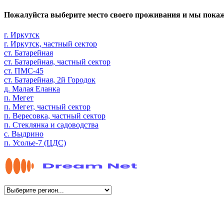
Пожалуйста выберите место своего проживания и мы пока
г. Иркутск
г. Иркутск, частный сектор
ст. Батарейная
ст. Батарейная, частный сектор
ст. ПМС-45
ст. Батарейная, 2й Городок
д. Малая Еланка
п. Мегет
п. Мегет, частный сектор
п. Вересовка, частный сектор
п. Стеклянка и садоводства
с. Выдрино
п. Усолье-7 (ЦДС)