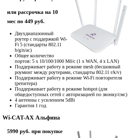
или рассрочка на 10
мес по 449 руб.
Двухдиапазонный
роутер с поддержкой Wi-
Fi 5 (стандарты 802.11
b/g/n/ac)
Общее количество
портов: 5 х 10/100/1000 Мб/с (1 x WAN, 4 x LAN)
Поддерживает работу в режиме mesh (бесшовный
роуминг между роутерами, стандарты 802.11 r/k/v)
Поддерживает работу в режиме Wi-Fi повторителя
(репитера)
Поддерживает работу в режиме hotspot (для
общедоступных сетей с авторизацией по звонку/смс)
4 антенны с усилением 5dBi
Гарантия 1 год
Wi-CAT-AX Альфина
5990 руб. при покупке