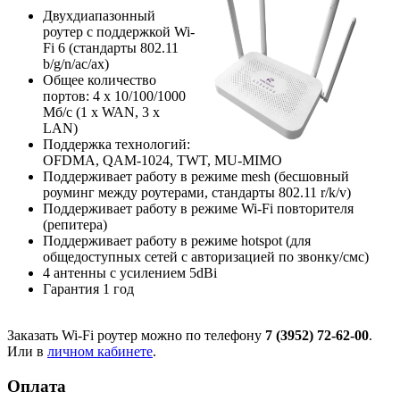
Двухдиапазонный
роутер с поддержкой Wi-
Fi 6 (стандарты 802.11
b/g/n/ac/ax)
Общее количество
портов: 4 х 10/100/1000
Мб/с (1 x WAN, 3 x
LAN)
Поддержка технологий:
OFDMA, QAM-1024, TWT, MU-MIMO
Поддерживает работу в режиме mesh (бесшовный
роуминг между роутерами, стандарты 802.11 r/k/v)
Поддерживает работу в режиме Wi-Fi повторителя
(репитера)
Поддерживает работу в режиме hotspot (для
общедоступных сетей с авторизацией по звонку/смс)
4 антенны с усилением 5dBi
Гарантия 1 год
Заказать Wi-Fi роутер можно по телефону
7 (3952) 72-62-00
.
Или в
личном кабинете
.
Оплата