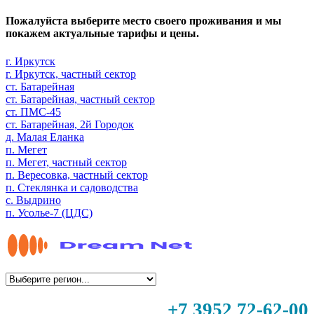
Пожалуйста выберите место своего проживания и мы
покажем актуальные тарифы и цены.
г. Иркутск
г. Иркутск, частный сектор
ст. Батарейная
ст. Батарейная, частный сектор
ст. ПМС-45
ст. Батарейная, 2й Городок
д. Малая Еланка
п. Мегет
п. Мегет, частный сектор
п. Вересовка, частный сектор
п. Стеклянка и садоводства
с. Выдрино
п. Усолье-7 (ЦДС)
+7 3952 72-62-00