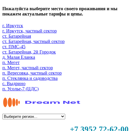
Пожалуйста выберите место своего проживания и мы
покажем актуальные тарифы и цены.
г. Иркутск
г. Иркутск, частный сектор
ст. Батарейная
ст. Батарейная, частный сектор
ст. ПМС-45
ст. Батарейная, 2й Городок
д. Малая Еланка
п. Мегет
п. Мегет, частный сектор
п. Вересовка, частный сектор
п. Стеклянка и садоводства
с. Выдрино
п. Усолье-7 (ЦДС)
+7 3952 72-62-00