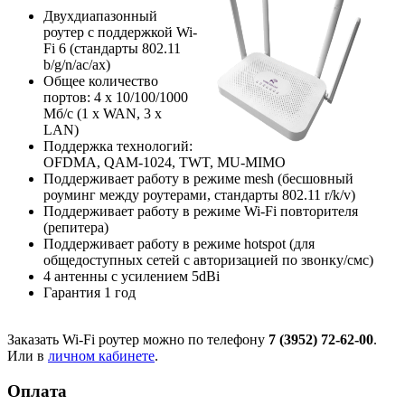
Двухдиапазонный
роутер с поддержкой Wi-
Fi 6 (стандарты 802.11
b/g/n/ac/ax)
Общее количество
портов: 4 х 10/100/1000
Мб/с (1 x WAN, 3 x
LAN)
Поддержка технологий:
OFDMA, QAM-1024, TWT, MU-MIMO
Поддерживает работу в режиме mesh (бесшовный
роуминг между роутерами, стандарты 802.11 r/k/v)
Поддерживает работу в режиме Wi-Fi повторителя
(репитера)
Поддерживает работу в режиме hotspot (для
общедоступных сетей с авторизацией по звонку/смс)
4 антенны с усилением 5dBi
Гарантия 1 год
Заказать Wi-Fi роутер можно по телефону
7 (3952) 72-62-00
.
Или в
личном кабинете
.
Оплата