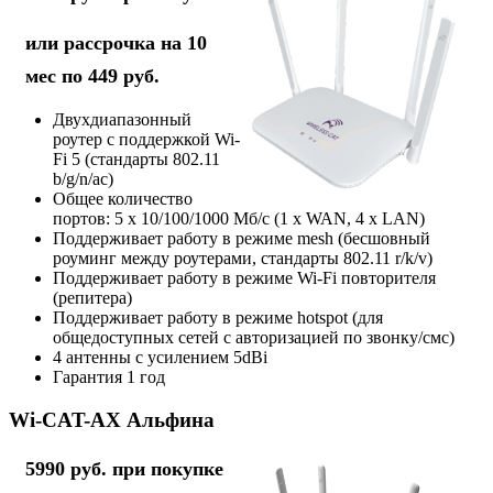
или рассрочка на 10
мес по 449 руб.
Двухдиапазонный
роутер с поддержкой Wi-
Fi 5 (стандарты 802.11
b/g/n/ac)
Общее количество
портов: 5 х 10/100/1000 Мб/с (1 x WAN, 4 x LAN)
Поддерживает работу в режиме mesh (бесшовный
роуминг между роутерами, стандарты 802.11 r/k/v)
Поддерживает работу в режиме Wi-Fi повторителя
(репитера)
Поддерживает работу в режиме hotspot (для
общедоступных сетей с авторизацией по звонку/смс)
4 антенны с усилением 5dBi
Гарантия 1 год
Wi-CAT-AX Альфина
5990 руб. при покупке