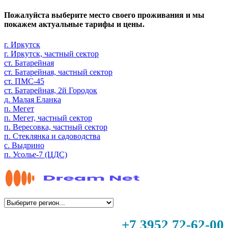
Пожалуйста выберите место своего проживания и мы
покажем актуальные тарифы и цены.
г. Иркутск
г. Иркутск, частный сектор
ст. Батарейная
ст. Батарейная, частный сектор
ст. ПМС-45
ст. Батарейная, 2й Городок
д. Малая Еланка
п. Мегет
п. Мегет, частный сектор
п. Вересовка, частный сектор
п. Стеклянка и садоводства
с. Выдрино
п. Усолье-7 (ЦДС)
+7 3952 72-62-00