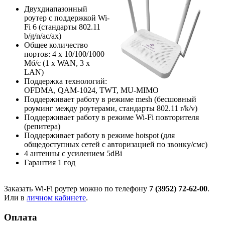
Двухдиапазонный
роутер с поддержкой Wi-
Fi 6 (стандарты 802.11
b/g/n/ac/ax)
Общее количество
портов: 4 х 10/100/1000
Мб/с (1 x WAN, 3 x
LAN)
Поддержка технологий:
OFDMA, QAM-1024, TWT, MU-MIMO
Поддерживает работу в режиме mesh (бесшовный
роуминг между роутерами, стандарты 802.11 r/k/v)
Поддерживает работу в режиме Wi-Fi повторителя
(репитера)
Поддерживает работу в режиме hotspot (для
общедоступных сетей с авторизацией по звонку/смс)
4 антенны с усилением 5dBi
Гарантия 1 год
Заказать Wi-Fi роутер можно по телефону
7 (3952) 72-62-00
.
Или в
личном кабинете
.
Оплата