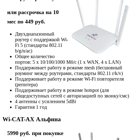
или рассрочка на 10
мес по 449 руб.
Двухдиапазонный
роутер с поддержкой Wi-
Fi 5 (стандарты 802.11
b/g/n/ac)
Общее количество
портов: 5 х 10/100/1000 Мб/с (1 x WAN, 4 x LAN)
Поддерживает работу в режиме mesh (бесшовный
роуминг между роутерами, стандарты 802.11 r/k/v)
Поддерживает работу в режиме Wi-Fi повторителя
(репитера)
Поддерживает работу в режиме hotspot (для
общедоступных сетей с авторизацией по звонку/смс)
4 антенны с усилением 5dBi
Гарантия 1 год
Wi-CAT-AX Альфина
5990 руб. при покупке