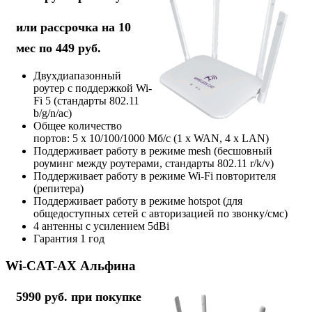
или рассрочка на 10
мес по 449 руб.
Двухдиапазонный
роутер с поддержкой Wi-
Fi 5 (стандарты 802.11
b/g/n/ac)
Общее количество
портов: 5 х 10/100/1000 Мб/с (1 x WAN, 4 x LAN)
Поддерживает работу в режиме mesh (бесшовный
роуминг между роутерами, стандарты 802.11 r/k/v)
Поддерживает работу в режиме Wi-Fi повторителя
(репитера)
Поддерживает работу в режиме hotspot (для
общедоступных сетей с авторизацией по звонку/смс)
4 антенны с усилением 5dBi
Гарантия 1 год
Wi-CAT-AX Альфина
5990 руб. при покупке