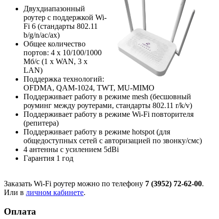
Двухдиапазонный
роутер с поддержкой Wi-
Fi 6 (стандарты 802.11
b/g/n/ac/ax)
Общее количество
портов: 4 х 10/100/1000
Мб/с (1 x WAN, 3 x
LAN)
Поддержка технологий:
OFDMA, QAM-1024, TWT, MU-MIMO
Поддерживает работу в режиме mesh (бесшовный
роуминг между роутерами, стандарты 802.11 r/k/v)
Поддерживает работу в режиме Wi-Fi повторителя
(репитера)
Поддерживает работу в режиме hotspot (для
общедоступных сетей с авторизацией по звонку/смс)
4 антенны с усилением 5dBi
Гарантия 1 год
Заказать Wi-Fi роутер можно по телефону
7 (3952) 72-62-00
.
Или в
личном кабинете
.
Оплата