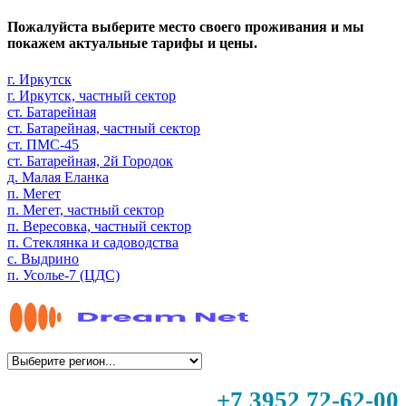
Пожалуйста выберите место своего проживания и мы
покажем актуальные тарифы и цены.
г. Иркутск
г. Иркутск, частный сектор
ст. Батарейная
ст. Батарейная, частный сектор
ст. ПМС-45
ст. Батарейная, 2й Городок
д. Малая Еланка
п. Мегет
п. Мегет, частный сектор
п. Вересовка, частный сектор
п. Стеклянка и садоводства
с. Выдрино
п. Усолье-7 (ЦДС)
+7 3952 72-62-00