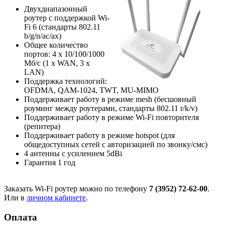
Двухдиапазонный
роутер с поддержкой Wi-
Fi 6 (стандарты 802.11
b/g/n/ac/ax)
Общее количество
портов: 4 х 10/100/1000
Мб/с (1 x WAN, 3 x
LAN)
Поддержка технологий:
OFDMA, QAM-1024, TWT, MU-MIMO
Поддерживает работу в режиме mesh (бесшовный
роуминг между роутерами, стандарты 802.11 r/k/v)
Поддерживает работу в режиме Wi-Fi повторителя
(репитера)
Поддерживает работу в режиме hotspot (для
общедоступных сетей с авторизацией по звонку/смс)
4 антенны с усилением 5dBi
Гарантия 1 год
Заказать Wi-Fi роутер можно по телефону
7 (3952) 72-62-00
.
Или в
личном кабинете
.
Оплата