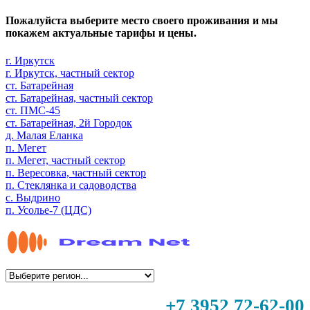
Пожалуйста выберите место своего проживания и мы
покажем актуальные тарифы и цены.
г. Иркутск
г. Иркутск, частный сектор
ст. Батарейная
ст. Батарейная, частный сектор
ст. ПМС-45
ст. Батарейная, 2й Городок
д. Малая Еланка
п. Мегет
п. Мегет, частный сектор
п. Вересовка, частный сектор
п. Стеклянка и садоводства
с. Выдрино
п. Усолье-7 (ЦДС)
+7 3952 72-62-00