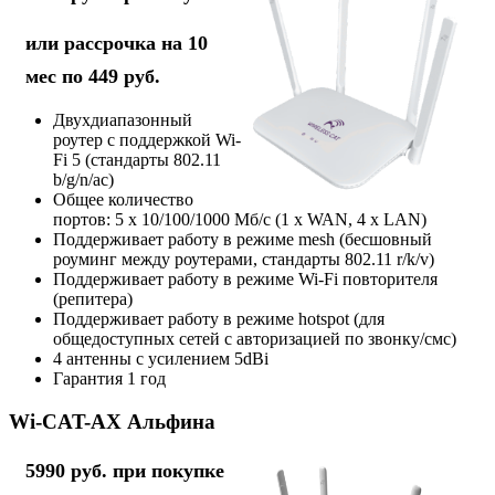
или рассрочка на 10
мес по 449 руб.
Двухдиапазонный
роутер с поддержкой Wi-
Fi 5 (стандарты 802.11
b/g/n/ac)
Общее количество
портов: 5 х 10/100/1000 Мб/с (1 x WAN, 4 x LAN)
Поддерживает работу в режиме mesh (бесшовный
роуминг между роутерами, стандарты 802.11 r/k/v)
Поддерживает работу в режиме Wi-Fi повторителя
(репитера)
Поддерживает работу в режиме hotspot (для
общедоступных сетей с авторизацией по звонку/смс)
4 антенны с усилением 5dBi
Гарантия 1 год
Wi-CAT-AX Альфина
5990 руб. при покупке