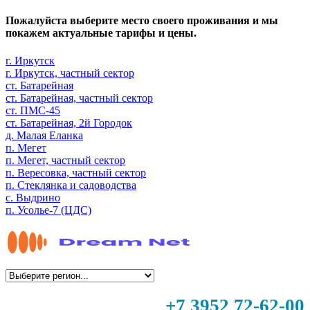
Пожалуйста выберите место своего проживания и мы
покажем актуальные тарифы и цены.
г. Иркутск
г. Иркутск, частный сектор
ст. Батарейная
ст. Батарейная, частный сектор
ст. ПМС-45
ст. Батарейная, 2й Городок
д. Малая Еланка
п. Мегет
п. Мегет, частный сектор
п. Вересовка, частный сектор
п. Стеклянка и садоводства
с. Выдрино
п. Усолье-7 (ЦДС)
+7 3952 72-62-00