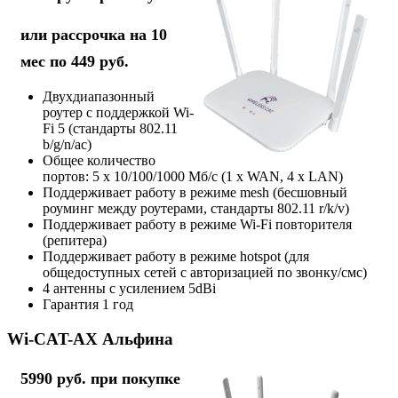
или рассрочка на 10
мес по 449 руб.
Двухдиапазонный
роутер с поддержкой Wi-
Fi 5 (стандарты 802.11
b/g/n/ac)
Общее количество
портов: 5 х 10/100/1000 Мб/с (1 x WAN, 4 x LAN)
Поддерживает работу в режиме mesh (бесшовный
роуминг между роутерами, стандарты 802.11 r/k/v)
Поддерживает работу в режиме Wi-Fi повторителя
(репитера)
Поддерживает работу в режиме hotspot (для
общедоступных сетей с авторизацией по звонку/смс)
4 антенны с усилением 5dBi
Гарантия 1 год
Wi-CAT-AX Альфина
5990 руб. при покупке