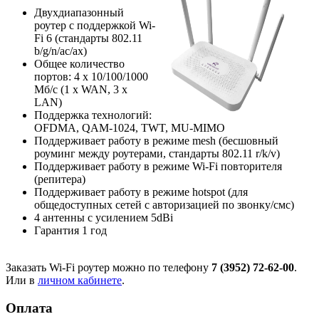
Двухдиапазонный
роутер с поддержкой Wi-
Fi 6 (стандарты 802.11
b/g/n/ac/ax)
Общее количество
портов: 4 х 10/100/1000
Мб/с (1 x WAN, 3 x
LAN)
Поддержка технологий:
OFDMA, QAM-1024, TWT, MU-MIMO
Поддерживает работу в режиме mesh (бесшовный
роуминг между роутерами, стандарты 802.11 r/k/v)
Поддерживает работу в режиме Wi-Fi повторителя
(репитера)
Поддерживает работу в режиме hotspot (для
общедоступных сетей с авторизацией по звонку/смс)
4 антенны с усилением 5dBi
Гарантия 1 год
Заказать Wi-Fi роутер можно по телефону
7 (3952) 72-62-00
.
Или в
личном кабинете
.
Оплата