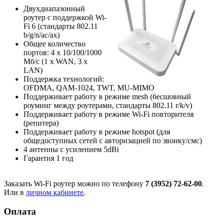
Двухдиапазонный
роутер с поддержкой Wi-
Fi 6 (стандарты 802.11
b/g/n/ac/ax)
Общее количество
портов: 4 х 10/100/1000
Мб/с (1 x WAN, 3 x
LAN)
Поддержка технологий:
OFDMA, QAM-1024, TWT, MU-MIMO
Поддерживает работу в режиме mesh (бесшовный
роуминг между роутерами, стандарты 802.11 r/k/v)
Поддерживает работу в режиме Wi-Fi повторителя
(репитера)
Поддерживает работу в режиме hotspot (для
общедоступных сетей с авторизацией по звонку/смс)
4 антенны с усилением 5dBi
Гарантия 1 год
Заказать Wi-Fi роутер можно по телефону
7 (3952) 72-62-00
.
Или в
личном кабинете
.
Оплата