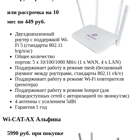
или рассрочка на 10
мес по 449 руб.
Двухдиапазонный
роутер с поддержкой Wi-
Fi 5 (стандарты 802.11
b/g/n/ac)
Общее количество
портов: 5 х 10/100/1000 Мб/с (1 x WAN, 4 x LAN)
Поддерживает работу в режиме mesh (бесшовный
роуминг между роутерами, стандарты 802.11 r/k/v)
Поддерживает работу в режиме Wi-Fi повторителя
(репитера)
Поддерживает работу в режиме hotspot (для
общедоступных сетей с авторизацией по звонку/смс)
4 антенны с усилением 5dBi
Гарантия 1 год
Wi-CAT-AX Альфина
5990 руб. при покупке