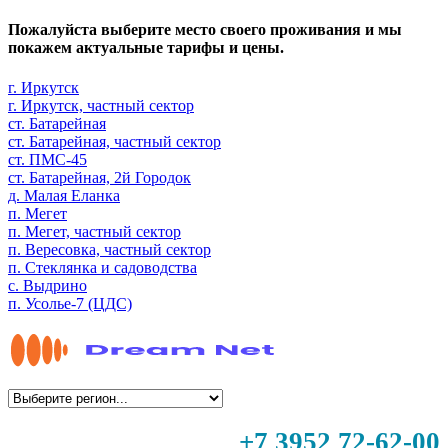
Пожалуйста выберите место своего проживания и мы
покажем актуальные тарифы и цены.
г. Иркутск
г. Иркутск, частный сектор
ст. Батарейная
ст. Батарейная, частный сектор
ст. ПМС-45
ст. Батарейная, 2й Городок
д. Малая Еланка
п. Мегет
п. Мегет, частный сектор
п. Вересовка, частный сектор
п. Стеклянка и садоводства
с. Выдрино
п. Усолье-7 (ЦДС)
+7 3952 72-62-00