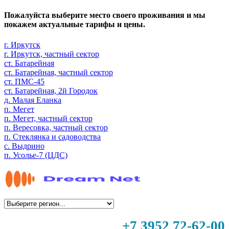
Пожалуйста выберите место своего проживания и мы
покажем актуальные тарифы и цены.
г. Иркутск
г. Иркутск, частный сектор
ст. Батарейная
ст. Батарейная, частный сектор
ст. ПМС-45
ст. Батарейная, 2й Городок
д. Малая Еланка
п. Мегет
п. Мегет, частный сектор
п. Вересовка, частный сектор
п. Стеклянка и садоводства
с. Выдрино
п. Усолье-7 (ЦДС)
+7 3952 72-62-00