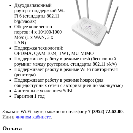
Двухдиапазонный
роутер с поддержкой Wi-
Fi 6 (стандарты 802.11
b/g/n/ac/ax)
Общее количество
портов: 4 х 10/100/1000
Мб/с (1 x WAN, 3 x
LAN)
Поддержка технологий:
OFDMA, QAM-1024, TWT, MU-MIMO
Поддерживает работу в режиме mesh (бесшовный
роуминг между роутерами, стандарты 802.11 r/k/v)
Поддерживает работу в режиме Wi-Fi повторителя
(репитера)
Поддерживает работу в режиме hotspot (для
общедоступных сетей с авторизацией по звонку/смс)
4 антенны с усилением 5dBi
Гарантия 1 год
Заказать Wi-Fi роутер можно по телефону
7 (3952) 72-62-00
.
Или в
личном кабинете
.
Оплата