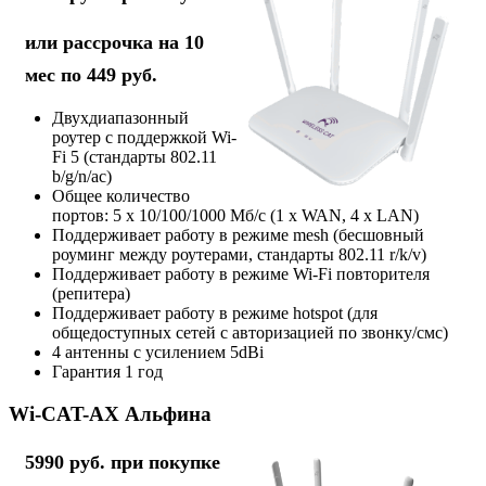
или рассрочка на 10
мес по 449 руб.
Двухдиапазонный
роутер с поддержкой Wi-
Fi 5 (стандарты 802.11
b/g/n/ac)
Общее количество
портов: 5 х 10/100/1000 Мб/с (1 x WAN, 4 x LAN)
Поддерживает работу в режиме mesh (бесшовный
роуминг между роутерами, стандарты 802.11 r/k/v)
Поддерживает работу в режиме Wi-Fi повторителя
(репитера)
Поддерживает работу в режиме hotspot (для
общедоступных сетей с авторизацией по звонку/смс)
4 антенны с усилением 5dBi
Гарантия 1 год
Wi-CAT-AX Альфина
5990 руб. при покупке