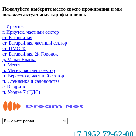
Пожалуйста выберите место своего проживания и мы
покажем актуальные тарифы и цены.
г. Иркутск
г. Иркутск, частный сектор
ст. Батарейная
ст. Батарейная, частный сектор
ст. ПМС-45
ст. Батарейная, 2й Городок
д. Малая Еланка
п. Мегет
п. Мегет, частный сектор
п. Вересовка, частный сектор
п. Стеклянка и садоводства
с. Выдрино
п. Усолье-7 (ЦДС)
+7 3952 72-62-00