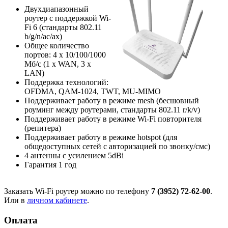
Двухдиапазонный
роутер с поддержкой Wi-
Fi 6 (стандарты 802.11
b/g/n/ac/ax)
Общее количество
портов: 4 х 10/100/1000
Мб/с (1 x WAN, 3 x
LAN)
Поддержка технологий:
OFDMA, QAM-1024, TWT, MU-MIMO
Поддерживает работу в режиме mesh (бесшовный
роуминг между роутерами, стандарты 802.11 r/k/v)
Поддерживает работу в режиме Wi-Fi повторителя
(репитера)
Поддерживает работу в режиме hotspot (для
общедоступных сетей с авторизацией по звонку/смс)
4 антенны с усилением 5dBi
Гарантия 1 год
Заказать Wi-Fi роутер можно по телефону
7 (3952) 72-62-00
.
Или в
личном кабинете
.
Оплата