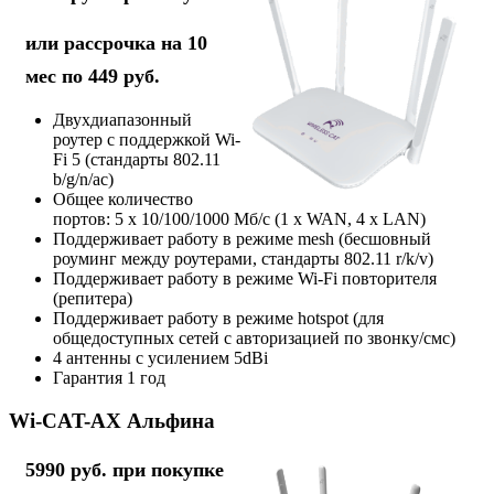
или рассрочка на 10
мес по 449 руб.
Двухдиапазонный
роутер с поддержкой Wi-
Fi 5 (стандарты 802.11
b/g/n/ac)
Общее количество
портов: 5 х 10/100/1000 Мб/с (1 x WAN, 4 x LAN)
Поддерживает работу в режиме mesh (бесшовный
роуминг между роутерами, стандарты 802.11 r/k/v)
Поддерживает работу в режиме Wi-Fi повторителя
(репитера)
Поддерживает работу в режиме hotspot (для
общедоступных сетей с авторизацией по звонку/смс)
4 антенны с усилением 5dBi
Гарантия 1 год
Wi-CAT-AX Альфина
5990 руб. при покупке