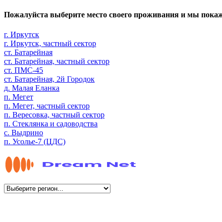
Пожалуйста выберите место своего проживания и мы пока
г. Иркутск
г. Иркутск, частный сектор
ст. Батарейная
ст. Батарейная, частный сектор
ст. ПМС-45
ст. Батарейная, 2й Городок
д. Малая Еланка
п. Мегет
п. Мегет, частный сектор
п. Вересовка, частный сектор
п. Стеклянка и садоводства
с. Выдрино
п. Усолье-7 (ЦДС)