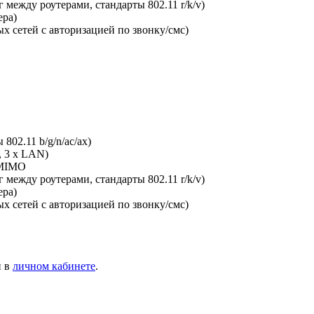
между роутерами, стандарты 802.11 r/k/v)
ера)
х сетей с авторизацией по звонку/смс)
802.11 b/g/n/ac/ax)
, 3 x LAN)
-MIMO
между роутерами, стандарты 802.11 r/k/v)
ера)
х сетей с авторизацией по звонку/смс)
и в
личном кабинете
.