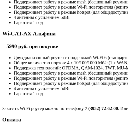
Поддерживает работу в режиме mesh (бесшовный роуминг 
Поддерживает работу в режиме Wi-Fi повторителя (репит
Поддерживает работу в режиме hotspot (для общедоступны
4 антенны с усилением 5dBi
Гарантия 1 год
Wi-CAT-AX Альфина
5990 руб. при покупке
Двухдиапазонный роутер с поддержкой Wi-Fi 6 (стандарты 
Общее количество портов: 4 х 10/100/1000 Мб/с (1 x WAN
Поддержка технологий: OFDMA, QAM-1024, TWT, MU
Поддерживает работу в режиме mesh (бесшовный роуминг 
Поддерживает работу в режиме Wi-Fi повторителя (репит
Поддерживает работу в режиме hotspot (для общедоступны
4 антенны с усилением 5dBi
Гарантия 1 год
Заказать Wi-Fi роутер можно по телефону
7 (3952) 72-62-00
. Ил
Оплата