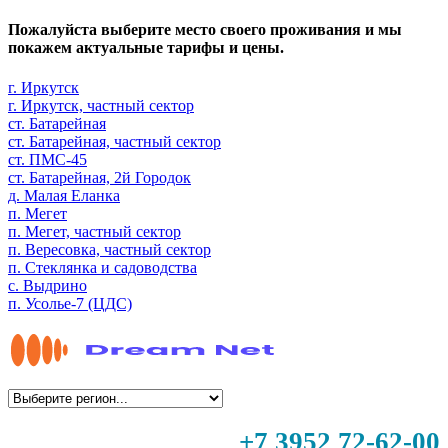
Пожалуйста выберите место своего проживания и мы
покажем актуальные тарифы и цены.
г. Иркутск
г. Иркутск, частный сектор
ст. Батарейная
ст. Батарейная, частный сектор
ст. ПМС-45
ст. Батарейная, 2й Городок
д. Малая Еланка
п. Мегет
п. Мегет, частный сектор
п. Вересовка, частный сектор
п. Стеклянка и садоводства
с. Выдрино
п. Усолье-7 (ЦДС)
+7 3952 72-62-00