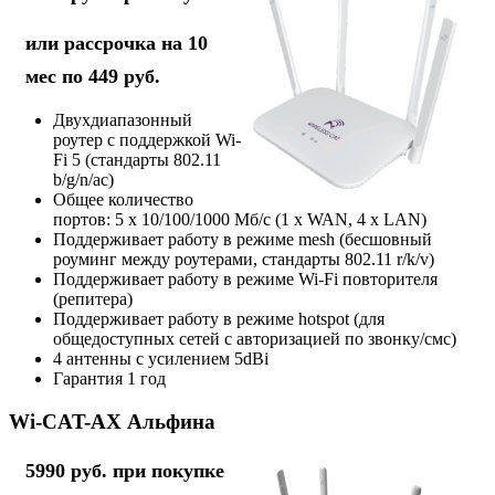
или рассрочка на 10
мес по 449 руб.
Двухдиапазонный
роутер с поддержкой Wi-
Fi 5 (стандарты 802.11
b/g/n/ac)
Общее количество
портов: 5 х 10/100/1000 Мб/с (1 x WAN, 4 x LAN)
Поддерживает работу в режиме mesh (бесшовный
роуминг между роутерами, стандарты 802.11 r/k/v)
Поддерживает работу в режиме Wi-Fi повторителя
(репитера)
Поддерживает работу в режиме hotspot (для
общедоступных сетей с авторизацией по звонку/смс)
4 антенны с усилением 5dBi
Гарантия 1 год
Wi-CAT-AX Альфина
5990 руб. при покупке