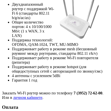
Двухдиапазонный
роутер с поддержкой Wi-
Fi 6 (стандарты 802.11
b/g/n/ac/ax)
Общее количество
портов: 4 х 10/100/1000
Мб/с (1 x WAN, 3 x
LAN)
Поддержка технологий:
OFDMA, QAM-1024, TWT, MU-MIMO
Поддерживает работу в режиме mesh (бесшовный
роуминг между роутерами, стандарты 802.11 r/k/v)
Поддерживает работу в режиме Wi-Fi повторителя
(репитера)
Поддерживает работу в режиме hotspot (для
общедоступных сетей с авторизацией по звонку/смс)
4 антенны с усилением 5dBi
Гарантия 1 год
Заказать Wi-Fi роутер можно по телефону
7 (3952) 72-62-00
.
Или в
личном кабинете
.
Оплата