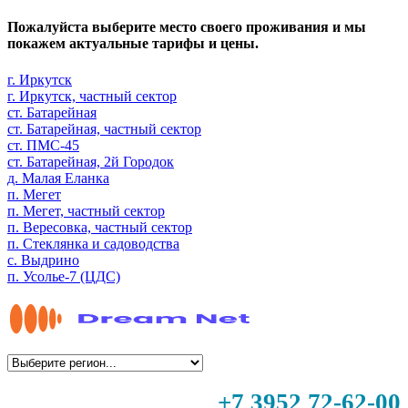
Пожалуйста выберите место своего проживания и мы
покажем актуальные тарифы и цены.
г. Иркутск
г. Иркутск, частный сектор
ст. Батарейная
ст. Батарейная, частный сектор
ст. ПМС-45
ст. Батарейная, 2й Городок
д. Малая Еланка
п. Мегет
п. Мегет, частный сектор
п. Вересовка, частный сектор
п. Стеклянка и садоводства
с. Выдрино
п. Усолье-7 (ЦДС)
+7 3952 72-62-00