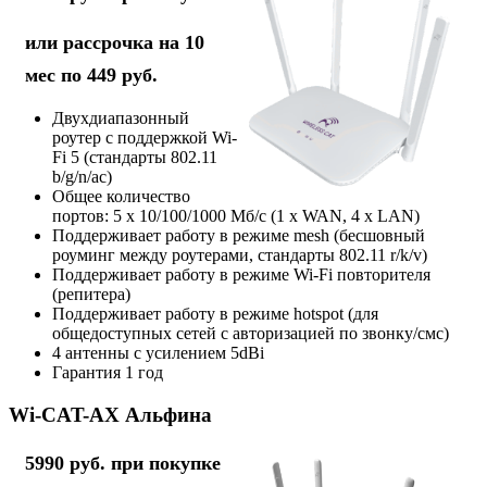
или рассрочка на 10
мес по 449 руб.
Двухдиапазонный
роутер с поддержкой Wi-
Fi 5 (стандарты 802.11
b/g/n/ac)
Общее количество
портов: 5 х 10/100/1000 Мб/с (1 x WAN, 4 x LAN)
Поддерживает работу в режиме mesh (бесшовный
роуминг между роутерами, стандарты 802.11 r/k/v)
Поддерживает работу в режиме Wi-Fi повторителя
(репитера)
Поддерживает работу в режиме hotspot (для
общедоступных сетей с авторизацией по звонку/смс)
4 антенны с усилением 5dBi
Гарантия 1 год
Wi-CAT-AX Альфина
5990 руб. при покупке