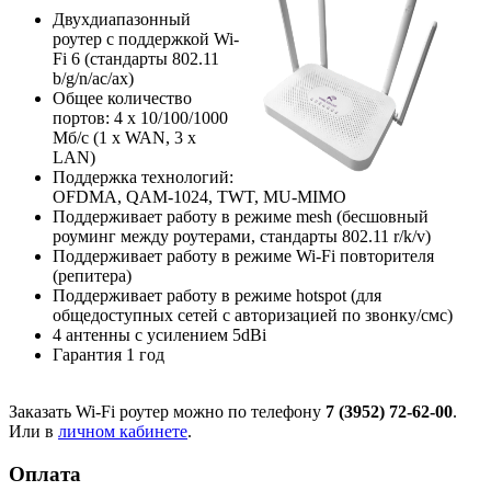
Двухдиапазонный
роутер с поддержкой Wi-
Fi 6 (стандарты 802.11
b/g/n/ac/ax)
Общее количество
портов: 4 х 10/100/1000
Мб/с (1 x WAN, 3 x
LAN)
Поддержка технологий:
OFDMA, QAM-1024, TWT, MU-MIMO
Поддерживает работу в режиме mesh (бесшовный
роуминг между роутерами, стандарты 802.11 r/k/v)
Поддерживает работу в режиме Wi-Fi повторителя
(репитера)
Поддерживает работу в режиме hotspot (для
общедоступных сетей с авторизацией по звонку/смс)
4 антенны с усилением 5dBi
Гарантия 1 год
Заказать Wi-Fi роутер можно по телефону
7 (3952) 72-62-00
.
Или в
личном кабинете
.
Оплата