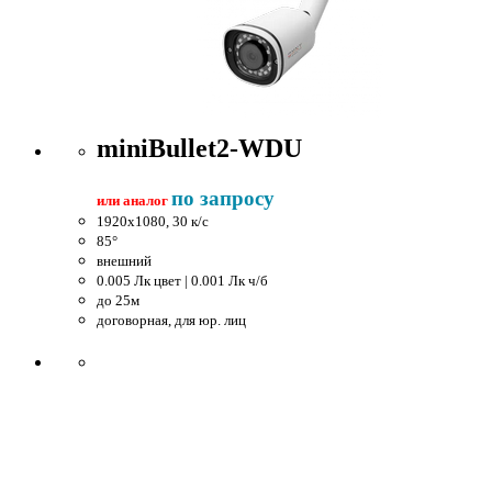
miniBullet2-WDU
по запросу
или аналог
1920x1080, 30 к/c
85°
внешний
0.005 Лк цвет | 0.001 Лк ч/б
до 25м
договорная, для юр. лиц