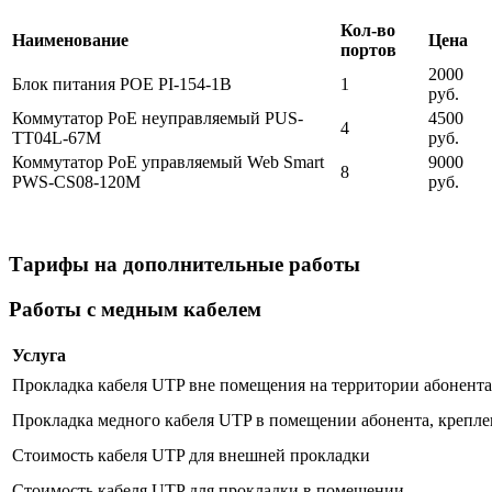
Кол-во
Наименование
Цена
портов
2000
Блок питания POE PI-154-1B
1
руб.
Коммутатор PoE неуправляемый PUS-
4500
4
TT04L-67M
руб.
Коммутатор PoE управляемый Web Smart
9000
8
PWS-CS08-120M
руб.
Тарифы на дополнительные работы
Работы с медным кабелем
Услуга
Прокладка кабеля UTP вне помещения на территории абонента 
Прокладка медного кабеля UTP в помещении абонента, крепле
Стоимость кабеля UTP для внешней прокладки
Стоимость кабеля UTP для прокладки в помещении