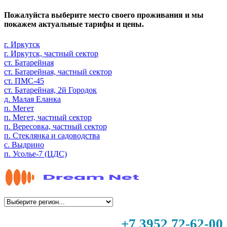
Пожалуйста выберите место своего проживания и мы
покажем актуальные тарифы и цены.
г. Иркутск
г. Иркутск, частный сектор
ст. Батарейная
ст. Батарейная, частный сектор
ст. ПМС-45
ст. Батарейная, 2й Городок
д. Малая Еланка
п. Мегет
п. Мегет, частный сектор
п. Вересовка, частный сектор
п. Стеклянка и садоводства
с. Выдрино
п. Усолье-7 (ЦДС)
+7 3952 72-62-00