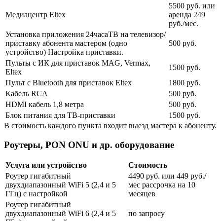
5500 руб. или
Медиацентр Eltex
аренда 249
руб./мес.
Установка приложения 24часаТВ на телевизор/
приставку абонента мастером (одно
500 руб.
устройство) Настройка приставки.
Пульты с ИК для приставок MAG, Vermax,
1500 руб.
Eltex
Пульт с Bluetooth для приставок Eltex
1800 руб.
Кабель RCA
500 руб.
HDMI кабель 1,8 метра
500 руб.
Блок питания для ТВ-приставки
1500 руб.
В стоимость каждого пункта входит выезд мастера к абоненту.
Роутеры, PON ONU и др. оборудование
Услуга или устройство
Стоимость
Роутер гигабитный
4490 руб. или 449 руб./
двухдиапазонный WiFi 5 (2,4 и 5
мес рассрочка на 10
ГГц) с настройкой
месяцев
Роутер гигабитный
двухдиапазонный WiFi 6 (2,4 и 5
по запросу