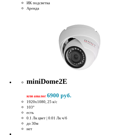
ИК подсветка
Аренда
miniDome2E
6900 руб.
или аналог
1920x1080, 25 к/c
103°
есть
0.1 Лк цвет | 0.01 Лк ч/б
до 30м
нет