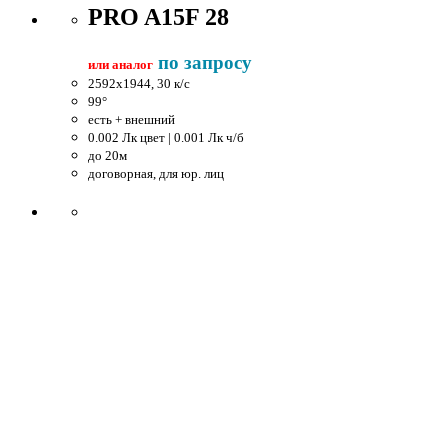
PRO A15F 28
по запросу
или аналог
2592x1944, 30 к/c
99°
есть + внешний
0.002 Лк цвет | 0.001 Лк ч/б
до 20м
договорная, для юр. лиц