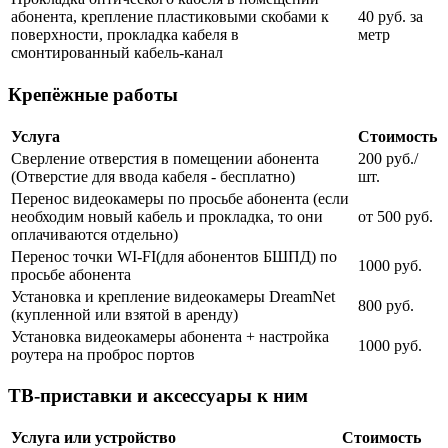
абонента, крепление пластиковыми скобами к
40 руб. за
поверхности, прокладка кабеля в
метр
смонтированный кабель-канал
Крепёжные работы
Услуга
Стоимость
Сверление отверстия в помещении абонента
200 руб./
(Отверстие для ввода кабеля - бесплатно)
шт.
Перенос видеокамеры по просьбе абонента (если
необходим новый кабель и прокладка, то они
от 500 руб.
оплачиваются отдельно)
Перенос точки WI-FI(для абонентов БШПД) по
1000 руб.
просьбе абонента
Установка и крепление видеокамеры DreamNet
800 руб.
(купленной или взятой в аренду)
Установка видеокамеры абонента + настройка
1000 руб.
роутера на проброс портов
ТВ-приставки и аксессуары к ним
Услуга или устройство
Стоимость