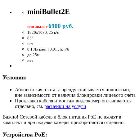
miniBullet2E
6900 руб.
или аналог
1920x1080, 25 к/c
85°
нет
0.1 Лк цвет | 0.01 Лк ч/б
до 25м
нет
Условия:
Абонентская плата за аренду списывается полностью,
вне зависимости от наличия блокировки лицевого счёта
Прокладка кабеля и монтаж видеокамер оплачиваются
отдельно, см.
расценки на услуги
Важно!
Сетевой кабель и блок питания PoE не входят в
комплект и
при покупке
камеры приобретаются отдельно.
Устройства PoE: