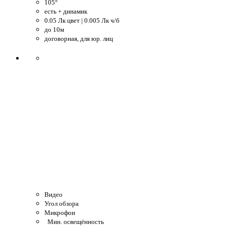
105°
есть + динамик
0.05 Лк цвет | 0.005 Лк ч/б
до 10м
договорная, для юр. лиц
Видео
Угол обзора
Микрофон
Мин. освещённость