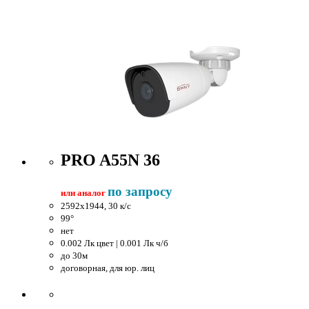
PRO A55N 36
по запросу
или аналог
2592x1944, 30 к/c
99°
нет
0.002 Лк цвет | 0.001 Лк ч/б
до 30м
договорная, для юр. лиц