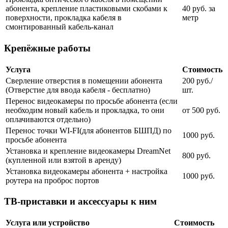
абонента, крепление пластиковыми скобами к
40 руб. за
поверхности, прокладка кабеля в
метр
смонтированный кабель-канал
Крепёжные работы
Услуга
Стоимость
Сверление отверстия в помещении абонента
200 руб./
(Отверстие для ввода кабеля - бесплатно)
шт.
Перенос видеокамеры по просьбе абонента (если
необходим новый кабель и прокладка, то они
от 500 руб.
оплачиваются отдельно)
Перенос точки WI-FI(для абонентов БШПД) по
1000 руб.
просьбе абонента
Установка и крепление видеокамеры DreamNet
800 руб.
(купленной или взятой в аренду)
Установка видеокамеры абонента + настройка
1000 руб.
роутера на проброс портов
ТВ-приставки и аксессуары к ним
Услуга или устройство
Стоимость