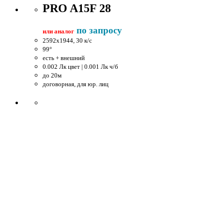
PRO A15F 28
по запросу
или аналог
2592x1944, 30 к/c
99°
есть + внешний
0.002 Лк цвет | 0.001 Лк ч/б
до 20м
договорная, для юр. лиц