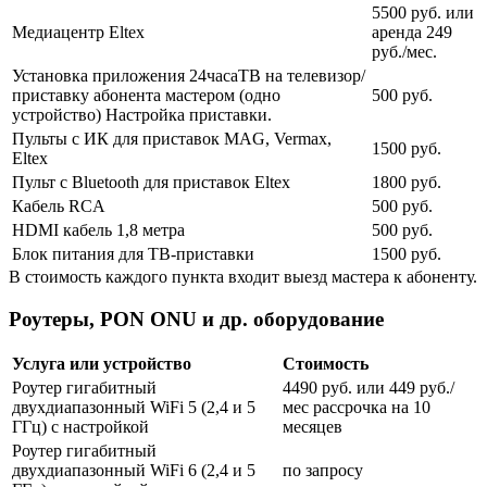
5500 руб. или
Медиацентр Eltex
аренда 249
руб./мес.
Установка приложения 24часаТВ на телевизор/
приставку абонента мастером (одно
500 руб.
устройство) Настройка приставки.
Пульты с ИК для приставок MAG, Vermax,
1500 руб.
Eltex
Пульт с Bluetooth для приставок Eltex
1800 руб.
Кабель RCA
500 руб.
HDMI кабель 1,8 метра
500 руб.
Блок питания для ТВ-приставки
1500 руб.
В стоимость каждого пункта входит выезд мастера к абоненту.
Роутеры, PON ONU и др. оборудование
Услуга или устройство
Стоимость
Роутер гигабитный
4490 руб. или 449 руб./
двухдиапазонный WiFi 5 (2,4 и 5
мес рассрочка на 10
ГГц) с настройкой
месяцев
Роутер гигабитный
двухдиапазонный WiFi 6 (2,4 и 5
по запросу