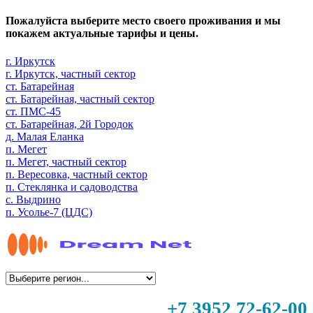
Пожалуйста выберите место своего проживания и мы
покажем актуальные тарифы и цены.
г. Иркутск
г. Иркутск, частный сектор
ст. Батарейная
ст. Батарейная, частный сектор
ст. ПМС-45
ст. Батарейная, 2й Городок
д. Малая Еланка
п. Мегет
п. Мегет, частный сектор
п. Вересовка, частный сектор
п. Стеклянка и садоводства
с. Выдрино
п. Усолье-7 (ЦДС)
+7 3952 72-62-00