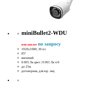
miniBullet2-WDU
по запросу
или аналог
1920x1080, 30 к/c
85°
внешний
0.005 Лк цвет | 0.001 Лк ч/б
до 25м
договорная, для юр. лиц