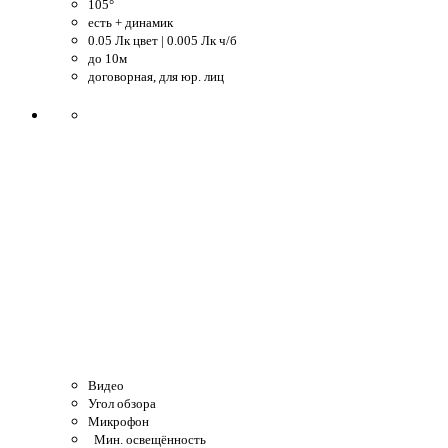
105°
есть + динамик
0.05 Лк цвет | 0.005 Лк ч/б
до 10м
договорная, для юр. лиц
Видео
Угол обзора
Микрофон
Мин. освещённость