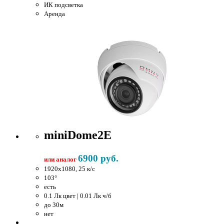
ИК подсветка
Аренда
miniDome2E
6900 руб.
или аналог
1920x1080, 25 к/c
103°
есть
0.1 Лк цвет | 0.01 Лк ч/б
до 30м
нет