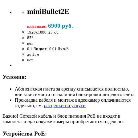
miniBullet2E
6900 руб.
или аналог
1920x1080, 25 к/c
85°
нет
0.1 Лк цвет | 0.01 Лк ч/б
до 25м
нет
Условия:
Абонентская плата за аренду списывается полностью,
вне зависимости от наличия блокировки лицевого счёта
Прокладка кабеля и монтаж видеокамер оплачиваются
отдельно, см.
расценки на услуги
Важно!
Сетевой кабель и блок питания PoE не входят в
комплект и
при покупке
камеры приобретаются отдельно.
Устройства PoE: