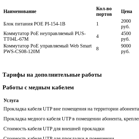
Кол-во
Наименование
Цена
портов
2000
Блок питания POE PI-154-1B
1
руб.
Коммутатор PoE неуправляемый PUS-
4500
4
TT04L-67M
руб.
Коммутатор PoE управляемый Web Smart
9000
8
PWS-CS08-120M
руб.
Тарифы на дополнительные работы
Работы с медным кабелем
Услуга
Прокладка кабеля UTP вне помещения на территории абонента 
Прокладка медного кабеля UTP в помещении абонента, крепле
Стоимость кабеля UTP для внешней прокладки
Стоимость кабеля UTP для прокладки в помещении