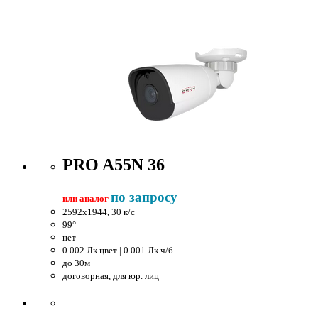
PRO A55N 36
по запросу
или аналог
2592x1944, 30 к/c
99°
нет
0.002 Лк цвет | 0.001 Лк ч/б
до 30м
договорная, для юр. лиц