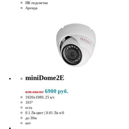
ИК подсветка
Аренда
miniDome2E
6900 руб.
или аналог
1920x1080, 25 к/c
103°
есть
0.1 Лк цвет | 0.01 Лк ч/б
до 30м
нет