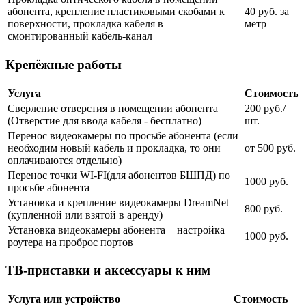
абонента, крепление пластиковыми скобами к
40 руб. за
поверхности, прокладка кабеля в
метр
смонтированный кабель-канал
Крепёжные работы
Услуга
Стоимость
Сверление отверстия в помещении абонента
200 руб./
(Отверстие для ввода кабеля - бесплатно)
шт.
Перенос видеокамеры по просьбе абонента (если
необходим новый кабель и прокладка, то они
от 500 руб.
оплачиваются отдельно)
Перенос точки WI-FI(для абонентов БШПД) по
1000 руб.
просьбе абонента
Установка и крепление видеокамеры DreamNet
800 руб.
(купленной или взятой в аренду)
Установка видеокамеры абонента + настройка
1000 руб.
роутера на проброс портов
ТВ-приставки и аксессуары к ним
Услуга или устройство
Стоимость