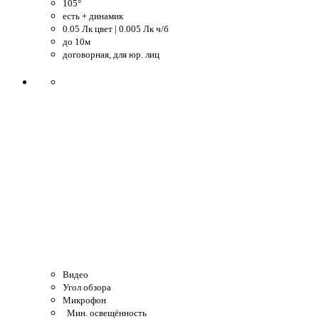
105°
есть + динамик
0.05 Лк цвет | 0.005 Лк ч/б
до 10м
договорная, для юр. лиц
Видео
Угол обзора
Микрофон
Мин. освещённость