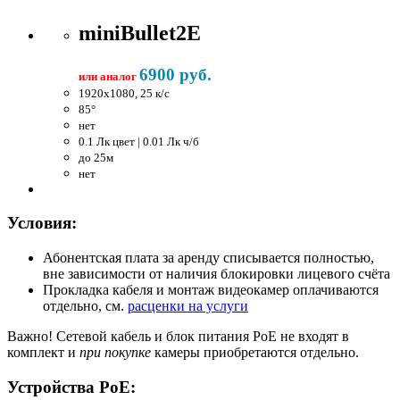
miniBullet2E
6900 руб.
или аналог
1920x1080, 25 к/c
85°
нет
0.1 Лк цвет | 0.01 Лк ч/б
до 25м
нет
Условия:
Абонентская плата за аренду списывается полностью,
вне зависимости от наличия блокировки лицевого счёта
Прокладка кабеля и монтаж видеокамер оплачиваются
отдельно, см.
расценки на услуги
Важно!
Сетевой кабель и блок питания PoE не входят в
комплект и
при покупке
камеры приобретаются отдельно.
Устройства PoE: