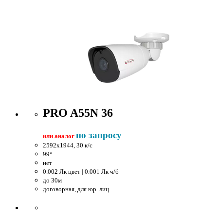
PRO A55N 36
по запросу
или аналог
2592x1944, 30 к/c
99°
нет
0.002 Лк цвет | 0.001 Лк ч/б
до 30м
договорная, для юр. лиц