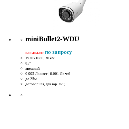
miniBullet2-WDU
по запросу
или аналог
1920x1080, 30 к/c
85°
внешний
0.005 Лк цвет | 0.001 Лк ч/б
до 25м
договорная, для юр. лиц