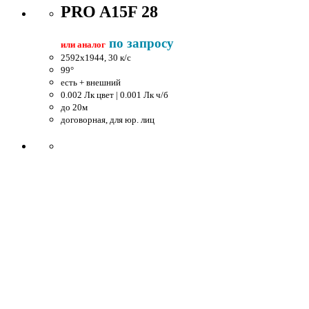
PRO A15F 28
по запросу
или аналог
2592x1944, 30 к/c
99°
есть + внешний
0.002 Лк цвет | 0.001 Лк ч/б
до 20м
договорная, для юр. лиц