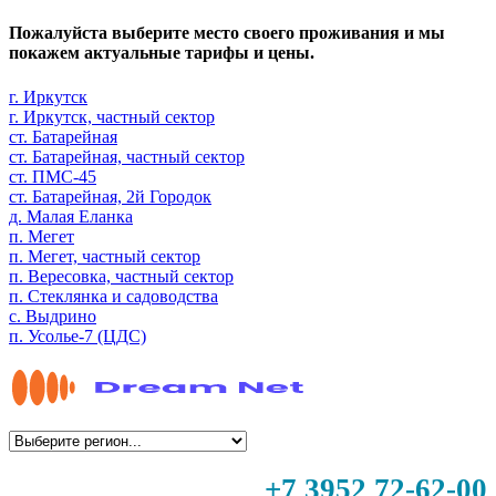
Пожалуйста выберите место своего проживания и мы
покажем актуальные тарифы и цены.
г. Иркутск
г. Иркутск, частный сектор
ст. Батарейная
ст. Батарейная, частный сектор
ст. ПМС-45
ст. Батарейная, 2й Городок
д. Малая Еланка
п. Мегет
п. Мегет, частный сектор
п. Вересовка, частный сектор
п. Стеклянка и садоводства
с. Выдрино
п. Усолье-7 (ЦДС)
+7 3952 72-62-00