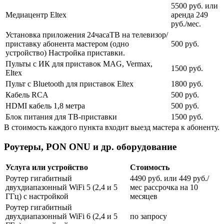
5500 руб. или
Медиацентр Eltex
аренда 249
руб./мес.
Установка приложения 24часаТВ на телевизор/
приставку абонента мастером (одно
500 руб.
устройство) Настройка приставки.
Пульты с ИК для приставок MAG, Vermax,
1500 руб.
Eltex
Пульт с Bluetooth для приставок Eltex
1800 руб.
Кабель RCA
500 руб.
HDMI кабель 1,8 метра
500 руб.
Блок питания для ТВ-приставки
1500 руб.
В стоимость каждого пункта входит выезд мастера к абоненту.
Роутеры, PON ONU и др. оборудование
Услуга или устройство
Стоимость
Роутер гигабитный
4490 руб. или 449 руб./
двухдиапазонный WiFi 5 (2,4 и 5
мес рассрочка на 10
ГГц) с настройкой
месяцев
Роутер гигабитный
двухдиапазонный WiFi 6 (2,4 и 5
по запросу