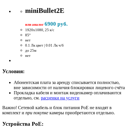
miniBullet2E
6900 руб.
или аналог
1920x1080, 25 к/c
85°
нет
0.1 Лк цвет | 0.01 Лк ч/б
до 25м
нет
Условия:
Абонентская плата за аренду списывается полностью,
вне зависимости от наличия блокировки лицевого счёта
Прокладка кабеля и монтаж видеокамер оплачиваются
отдельно, см.
расценки на услуги
Важно!
Сетевой кабель и блок питания PoE не входят в
комплект и
при покупке
камеры приобретаются отдельно.
Устройства PoE: