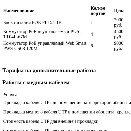
Кол-во
Наименование
Цена
портов
2000
Блок питания POE PI-154-1B
1
руб.
Коммутатор PoE неуправляемый PUS-
4500
4
TT04L-67M
руб.
Коммутатор PoE управляемый Web Smart
9000
8
PWS-CS08-120M
руб.
Тарифы на дополнительные работы
Работы с медным кабелем
Услуга
Прокладка кабеля UTP вне помещения на территории абонента 
Прокладка медного кабеля UTP в помещении абонента, крепле
Стоимость кабеля UTP для внешней прокладки
Стоимость кабеля UTP для прокладки в помещении