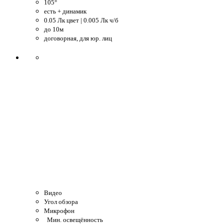
105°
есть + динамик
0.05 Лк цвет | 0.005 Лк ч/б
до 10м
договорная, для юр. лиц
Видео
Угол обзора
Микрофон
Мин. освещённость