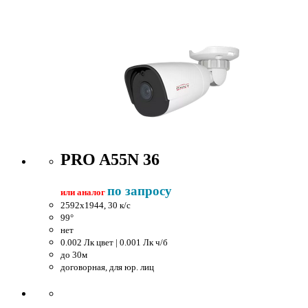
PRO A55N 36
по запросу
или аналог
2592x1944, 30 к/c
99°
нет
0.002 Лк цвет | 0.001 Лк ч/б
до 30м
договорная, для юр. лиц