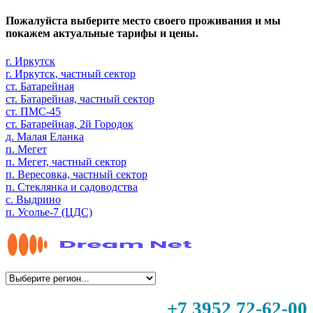
Пожалуйста выберите место своего проживания и мы
покажем актуальные тарифы и цены.
г. Иркутск
г. Иркутск, частный сектор
ст. Батарейная
ст. Батарейная, частный сектор
ст. ПМС-45
ст. Батарейная, 2й Городок
д. Малая Еланка
п. Мегет
п. Мегет, частный сектор
п. Вересовка, частный сектор
п. Стеклянка и садоводства
с. Выдрино
п. Усолье-7 (ЦДС)
+7 3952 72-62-00