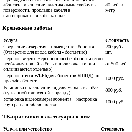
абонента, крепление пластиковыми скобами к
40 руб. за
поверхности, прокладка кабеля в
метр
смонтированный кабель-канал
Крепёжные работы
Услуга
Стоимость
Сверление отверстия в помещении абонента
200 руб./
(Отверстие для ввода кабеля - бесплатно)
шт.
Перенос видеокамеры по просьбе абонента (если
необходим новый кабель и прокладка, то они
от 500 руб.
оплачиваются отдельно)
Перенос точки WI-FI(для абонентов БШПД) по
1000 руб.
просьбе абонента
Установка и крепление видеокамеры DreamNet
800 руб.
(купленной или взятой в аренду)
Установка видеокамеры абонента + настройка
1000 руб.
роутера на проброс портов
ТВ-приставки и аксессуары к ним
Услуга или устройство
Стоимость