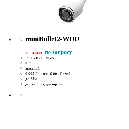
miniBullet2-WDU
по запросу
или аналог
1920x1080, 30 к/c
85°
внешний
0.005 Лк цвет | 0.001 Лк ч/б
до 25м
договорная, для юр. лиц