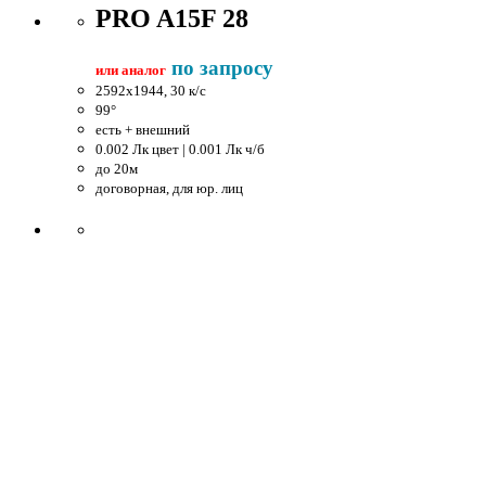
PRO A15F 28
по запросу
или аналог
2592x1944, 30 к/c
99°
есть + внешний
0.002 Лк цвет | 0.001 Лк ч/б
до 20м
договорная, для юр. лиц