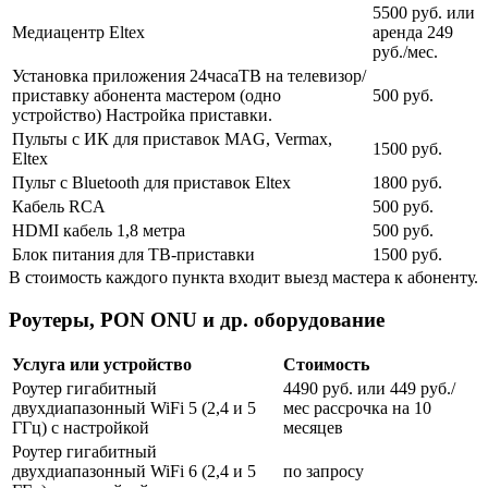
5500 руб. или
Медиацентр Eltex
аренда 249
руб./мес.
Установка приложения 24часаТВ на телевизор/
приставку абонента мастером (одно
500 руб.
устройство) Настройка приставки.
Пульты с ИК для приставок MAG, Vermax,
1500 руб.
Eltex
Пульт с Bluetooth для приставок Eltex
1800 руб.
Кабель RCA
500 руб.
HDMI кабель 1,8 метра
500 руб.
Блок питания для ТВ-приставки
1500 руб.
В стоимость каждого пункта входит выезд мастера к абоненту.
Роутеры, PON ONU и др. оборудование
Услуга или устройство
Стоимость
Роутер гигабитный
4490 руб. или 449 руб./
двухдиапазонный WiFi 5 (2,4 и 5
мес рассрочка на 10
ГГц) с настройкой
месяцев
Роутер гигабитный
двухдиапазонный WiFi 6 (2,4 и 5
по запросу