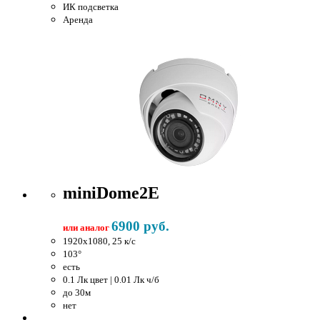
ИК подсветка
Аренда
miniDome2E
6900 руб.
или аналог
1920x1080, 25 к/c
103°
есть
0.1 Лк цвет | 0.01 Лк ч/б
до 30м
нет