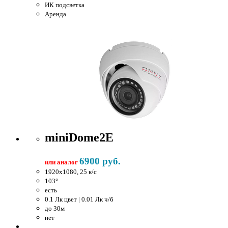
ИК подсветка
Аренда
miniDome2E
6900 руб.
или аналог
1920x1080, 25 к/c
103°
есть
0.1 Лк цвет | 0.01 Лк ч/б
до 30м
нет