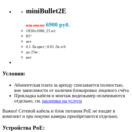
miniBullet2E
6900 руб.
или аналог
1920x1080, 25 к/c
85°
нет
0.1 Лк цвет | 0.01 Лк ч/б
до 25м
нет
Условия:
Абонентская плата за аренду списывается полностью,
вне зависимости от наличия блокировки лицевого счёта
Прокладка кабеля и монтаж видеокамер оплачиваются
отдельно, см.
расценки на услуги
Важно!
Сетевой кабель и блок питания PoE не входят в
комплект и
при покупке
камеры приобретаются отдельно.
Устройства PoE: