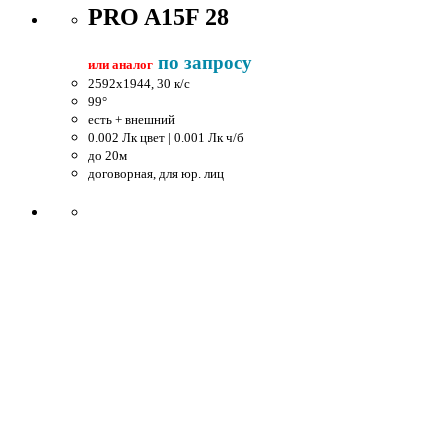
PRO A15F 28
по запросу
или аналог
2592x1944, 30 к/c
99°
есть + внешний
0.002 Лк цвет | 0.001 Лк ч/б
до 20м
договорная, для юр. лиц