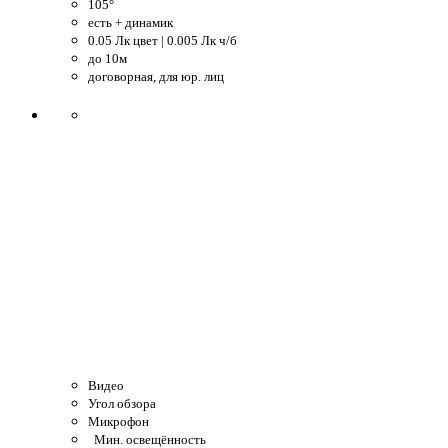
105°
есть + динамик
0.05 Лк цвет | 0.005 Лк ч/б
до 10м
договорная, для юр. лиц
Видео
Угол обзора
Микрофон
Мин. освещённость