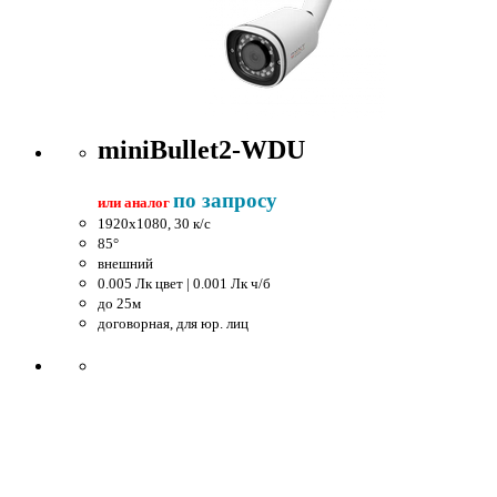
miniBullet2-WDU
по запросу
или аналог
1920x1080, 30 к/c
85°
внешний
0.005 Лк цвет | 0.001 Лк ч/б
до 25м
договорная, для юр. лиц