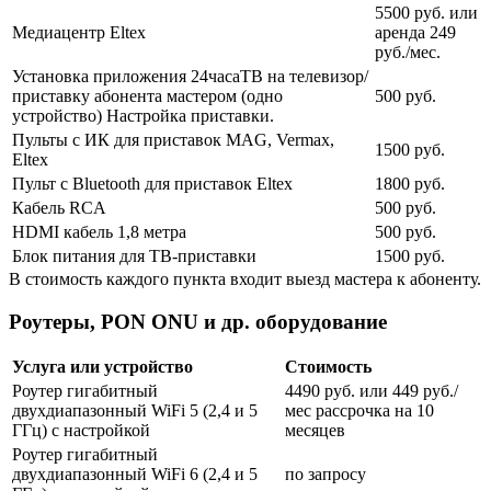
5500 руб. или
Медиацентр Eltex
аренда 249
руб./мес.
Установка приложения 24часаТВ на телевизор/
приставку абонента мастером (одно
500 руб.
устройство) Настройка приставки.
Пульты с ИК для приставок MAG, Vermax,
1500 руб.
Eltex
Пульт с Bluetooth для приставок Eltex
1800 руб.
Кабель RCA
500 руб.
HDMI кабель 1,8 метра
500 руб.
Блок питания для ТВ-приставки
1500 руб.
В стоимость каждого пункта входит выезд мастера к абоненту.
Роутеры, PON ONU и др. оборудование
Услуга или устройство
Стоимость
Роутер гигабитный
4490 руб. или 449 руб./
двухдиапазонный WiFi 5 (2,4 и 5
мес рассрочка на 10
ГГц) с настройкой
месяцев
Роутер гигабитный
двухдиапазонный WiFi 6 (2,4 и 5
по запросу