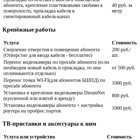
абонента, крепление пластиковыми скобами к
40 руб. за
поверхности, прокладка кабеля в
метр
смонтированный кабель-канал
Крепёжные работы
Услуга
Стоимость
Сверление отверстия в помещении абонента
200 руб./
(Отверстие для ввода кабеля - бесплатно)
шт.
Перенос видеокамеры по просьбе абонента (если
необходим новый кабель и прокладка, то они
от 500 руб.
оплачиваются отдельно)
Перенос точки WI-FI(для абонентов БШПД) по
1000 руб.
просьбе абонента
Установка и крепление видеокамеры DreamNet
800 руб.
(купленной или взятой в аренду)
Установка видеокамеры абонента + настройка
1000 руб.
роутера на проброс портов
ТВ-приставки и аксессуары к ним
Услуга или устройство
Стоимость