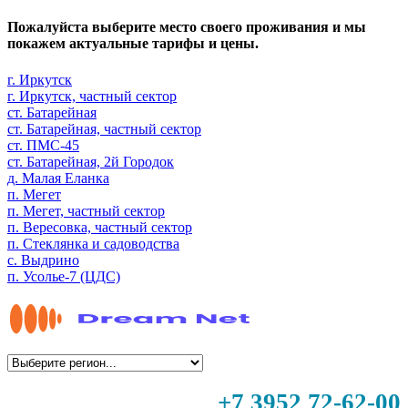
Пожалуйста выберите место своего проживания и мы
покажем актуальные тарифы и цены.
г. Иркутск
г. Иркутск, частный сектор
ст. Батарейная
ст. Батарейная, частный сектор
ст. ПМС-45
ст. Батарейная, 2й Городок
д. Малая Еланка
п. Мегет
п. Мегет, частный сектор
п. Вересовка, частный сектор
п. Стеклянка и садоводства
с. Выдрино
п. Усолье-7 (ЦДС)
+7 3952 72-62-00