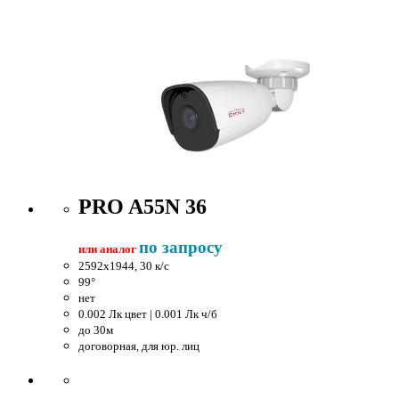
PRO A55N 36
по запросу
или аналог
2592x1944, 30 к/c
99°
нет
0.002 Лк цвет | 0.001 Лк ч/б
до 30м
договорная, для юр. лиц