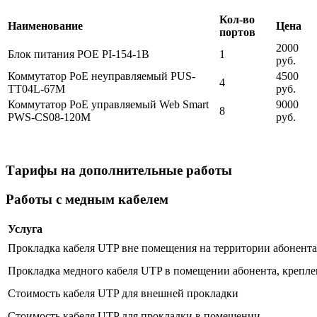
Кол-во
Наименование
Цена
портов
2000
Блок питания POE PI-154-1B
1
руб.
Коммутатор PoE неуправляемый PUS-
4500
4
TT04L-67M
руб.
Коммутатор PoE управляемый Web Smart
9000
8
PWS-CS08-120M
руб.
Тарифы на дополнительные работы
Работы с медным кабелем
Услуга
Прокладка кабеля UTP вне помещения на территории абонента 
Прокладка медного кабеля UTP в помещении абонента, крепле
Стоимость кабеля UTP для внешней прокладки
Стоимость кабеля UTP для прокладки в помещении