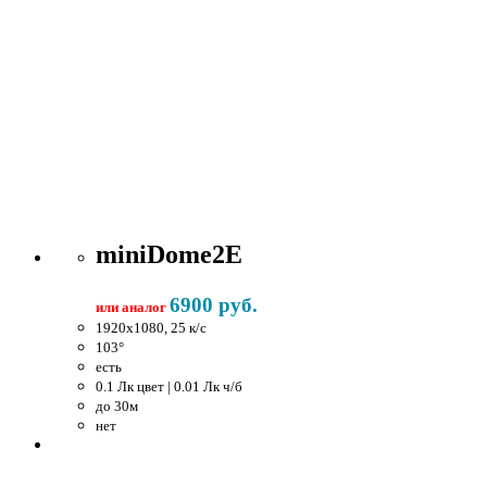
miniDome2E
6900 руб.
или аналог
1920x1080, 25 к/c
103°
есть
0.1 Лк цвет | 0.01 Лк ч/б
до 30м
нет