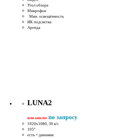
Угол обзора
Микрофон
Мин. освещённость
ИК подсветка
Аренда
LUNA2
по запросу
или аналог
1920x1080, 30 к/c
105°
есть + динамик