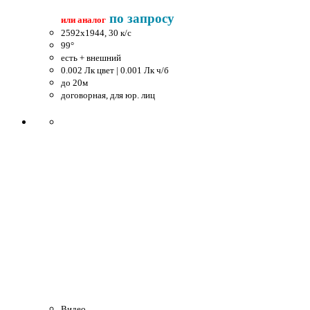
по запросу
или аналог
2592x1944, 30 к/c
99°
есть + внешний
0.002 Лк цвет | 0.001 Лк ч/б
до 20м
договорная, для юр. лиц
Видео