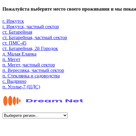
Пожалуйста выберите место своего проживания и мы пока
г. Иркутск
г. Иркутск, частный сектор
ст. Батарейная
ст. Батарейная, частный сектор
ст. ПМС-45
ст. Батарейная, 2й Городок
д. Малая Еланка
п. Мегет
п. Мегет, частный сектор
п. Вересовка, частный сектор
п. Стеклянка и садоводства
с. Выдрино
п. Усолье-7 (ЦДС)