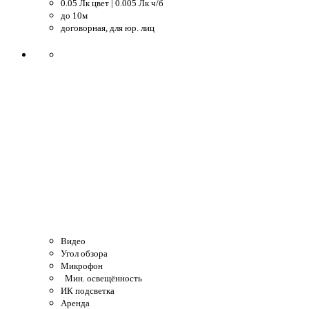
0.05 Лк цвет | 0.005 Лк ч/б
до 10м
договорная, для юр. лиц
Видео
Угол обзора
Микрофон
Мин. освещённость
ИК подсветка
Аренда