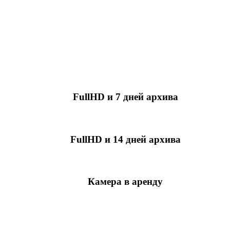
FullHD и 7 дней архива
349 руб./мес
за камеру
FullHD и 14 дней архива
499 руб./мес
за камеру
Камера в аренду
недоступно