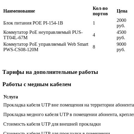
Кол-во
Наименование
Цена
портов
2000
Блок питания POE PI-154-1B
1
руб.
Коммутатор PoE неуправляемый PUS-
4500
4
TT04L-67M
руб.
Коммутатор PoE управляемый Web Smart
9000
8
PWS-CS08-120M
руб.
Тарифы на дополнительные работы
Работы с медным кабелем
Услуга
Прокладка кабеля UTP вне помещения на территории абонента 
Прокладка медного кабеля UTP в помещении абонента, крепле
Стоимость кабеля UTP для внешней прокладки
Стоимость кабеля UTP для прокладки в помещении