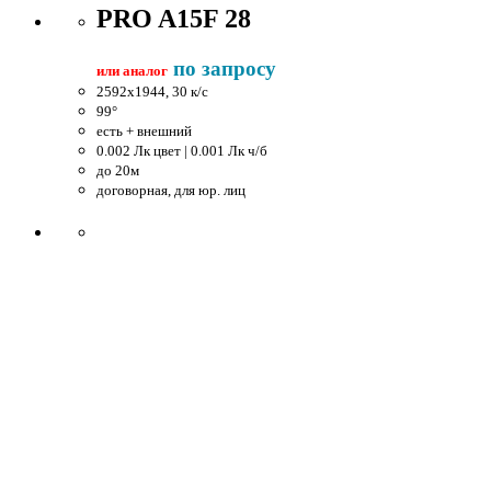
PRO A15F 28
по запросу
или аналог
2592x1944, 30 к/c
99°
есть + внешний
0.002 Лк цвет | 0.001 Лк ч/б
до 20м
договорная, для юр. лиц