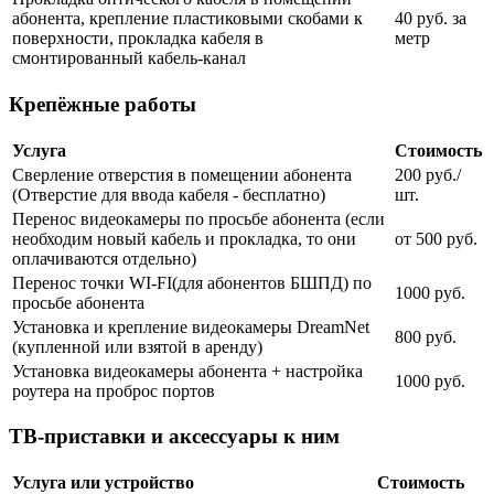
абонента, крепление пластиковыми скобами к
40 руб. за
поверхности, прокладка кабеля в
метр
смонтированный кабель-канал
Крепёжные работы
Услуга
Стоимость
Сверление отверстия в помещении абонента
200 руб./
(Отверстие для ввода кабеля - бесплатно)
шт.
Перенос видеокамеры по просьбе абонента (если
необходим новый кабель и прокладка, то они
от 500 руб.
оплачиваются отдельно)
Перенос точки WI-FI(для абонентов БШПД) по
1000 руб.
просьбе абонента
Установка и крепление видеокамеры DreamNet
800 руб.
(купленной или взятой в аренду)
Установка видеокамеры абонента + настройка
1000 руб.
роутера на проброс портов
ТВ-приставки и аксессуары к ним
Услуга или устройство
Стоимость