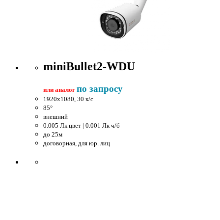
miniBullet2-WDU
по запросу
или аналог
1920x1080, 30 к/c
85°
внешний
0.005 Лк цвет | 0.001 Лк ч/б
до 25м
договорная, для юр. лиц