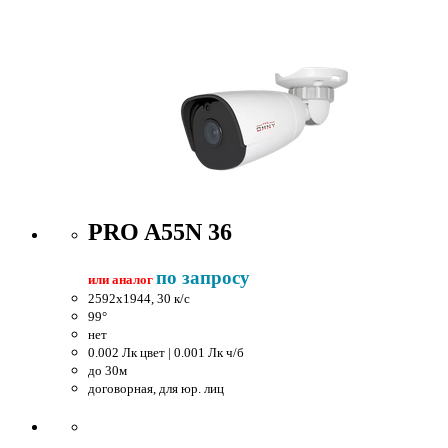
PRO A55N 36
по запросу
или аналог
2592x1944, 30 к/c
99°
нет
0.002 Лк цвет | 0.001 Лк ч/б
до 30м
договорная, для юр. лиц