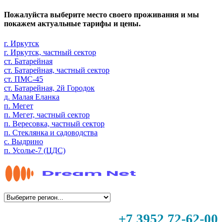
Пожалуйста выберите место своего проживания и мы
покажем актуальные тарифы и цены.
г. Иркутск
г. Иркутск, частный сектор
ст. Батарейная
ст. Батарейная, частный сектор
ст. ПМС-45
ст. Батарейная, 2й Городок
д. Малая Еланка
п. Мегет
п. Мегет, частный сектор
п. Вересовка, частный сектор
п. Стеклянка и садоводства
с. Выдрино
п. Усолье-7 (ЦДС)
+7 3952 72-62-00