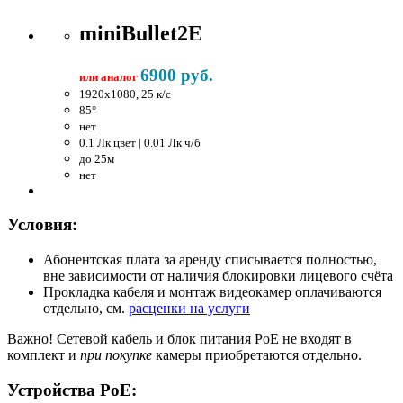
miniBullet2E
6900 руб.
или аналог
1920x1080, 25 к/c
85°
нет
0.1 Лк цвет | 0.01 Лк ч/б
до 25м
нет
Условия:
Абонентская плата за аренду списывается полностью,
вне зависимости от наличия блокировки лицевого счёта
Прокладка кабеля и монтаж видеокамер оплачиваются
отдельно, см.
расценки на услуги
Важно!
Сетевой кабель и блок питания PoE не входят в
комплект и
при покупке
камеры приобретаются отдельно.
Устройства PoE: