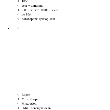
105°
есть + динамик
0.05 Лк цвет | 0.005 Лк ч/б
до 10м
договорная, для юр. лиц
Видео
Угол обзора
Микрофон
Мин. освещённость