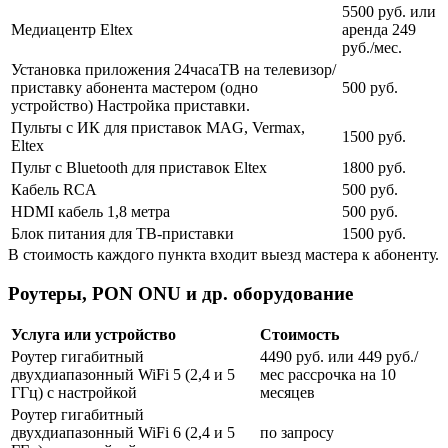
5500 руб. или
Медиацентр Eltex
аренда 249
руб./мес.
Установка приложения 24часаТВ на телевизор/
приставку абонента мастером (одно
500 руб.
устройство) Настройка приставки.
Пульты с ИК для приставок MAG, Vermax,
1500 руб.
Eltex
Пульт с Bluetooth для приставок Eltex
1800 руб.
Кабель RCA
500 руб.
HDMI кабель 1,8 метра
500 руб.
Блок питания для ТВ-приставки
1500 руб.
В стоимость каждого пункта входит выезд мастера к абоненту.
Роутеры, PON ONU и др. оборудование
Услуга или устройство
Стоимость
Роутер гигабитный
4490 руб. или 449 руб./
двухдиапазонный WiFi 5 (2,4 и 5
мес рассрочка на 10
ГГц) с настройкой
месяцев
Роутер гигабитный
двухдиапазонный WiFi 6 (2,4 и 5
по запросу