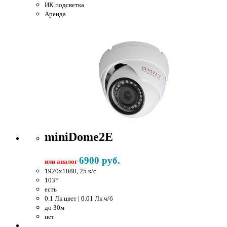
ИК подсветка
Аренда
miniDome2E
6900 руб.
или аналог
1920x1080, 25 к/c
103°
есть
0.1 Лк цвет | 0.01 Лк ч/б
до 30м
нет