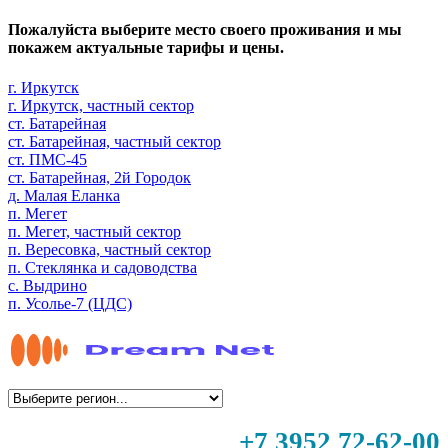
Пожалуйста выберите место своего проживания и мы
покажем актуальные тарифы и цены.
г. Иркутск
г. Иркутск, частный сектор
ст. Батарейная
ст. Батарейная, частный сектор
ст. ПМС-45
ст. Батарейная, 2й Городок
д. Малая Еланка
п. Мегет
п. Мегет, частный сектор
п. Вересовка, частный сектор
п. Стеклянка и садоводства
с. Выдрино
п. Усолье-7 (ЦДС)
+7 3952 72-62-00