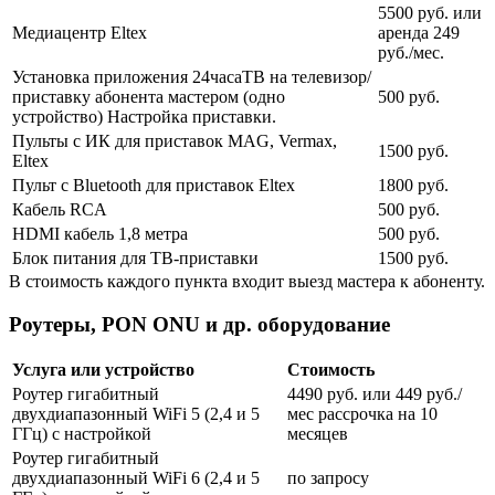
5500 руб. или
Медиацентр Eltex
аренда 249
руб./мес.
Установка приложения 24часаТВ на телевизор/
приставку абонента мастером (одно
500 руб.
устройство) Настройка приставки.
Пульты с ИК для приставок MAG, Vermax,
1500 руб.
Eltex
Пульт с Bluetooth для приставок Eltex
1800 руб.
Кабель RCA
500 руб.
HDMI кабель 1,8 метра
500 руб.
Блок питания для ТВ-приставки
1500 руб.
В стоимость каждого пункта входит выезд мастера к абоненту.
Роутеры, PON ONU и др. оборудование
Услуга или устройство
Стоимость
Роутер гигабитный
4490 руб. или 449 руб./
двухдиапазонный WiFi 5 (2,4 и 5
мес рассрочка на 10
ГГц) с настройкой
месяцев
Роутер гигабитный
двухдиапазонный WiFi 6 (2,4 и 5
по запросу