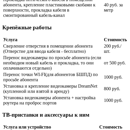
абонента, крепление пластиковыми скобами к
40 руб. за
поверхности, прокладка кабеля в
метр
смонтированный кабель-канал
Крепёжные работы
Услуга
Стоимость
Сверление отверстия в помещении абонента
200 руб./
(Отверстие для ввода кабеля - бесплатно)
шт.
Перенос видеокамеры по просьбе абонента (если
необходим новый кабель и прокладка, то они
от 500 руб.
оплачиваются отдельно)
Перенос точки WI-FI(для абонентов БШПД) по
1000 руб.
просьбе абонента
Установка и крепление видеокамеры DreamNet
800 руб.
(купленной или взятой в аренду)
Установка видеокамеры абонента + настройка
1000 руб.
роутера на проброс портов
ТВ-приставки и аксессуары к ним
Услуга или устройство
Стоимость