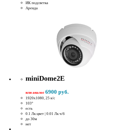
ИК подсветка
Аренда
miniDome2E
6900 руб.
или аналог
1920x1080, 25 к/c
103°
есть
0.1 Лк цвет | 0.01 Лк ч/б
до 30м
нет