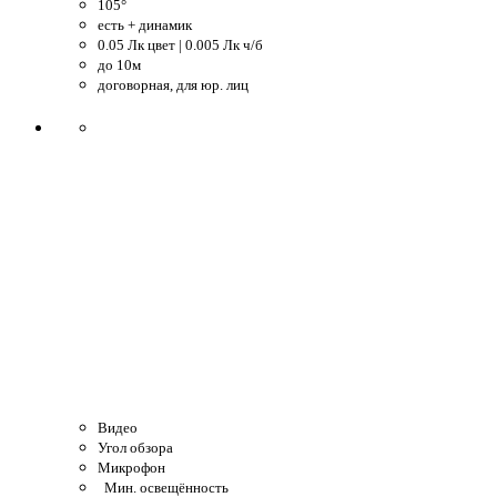
105°
есть + динамик
0.05 Лк цвет | 0.005 Лк ч/б
до 10м
договорная, для юр. лиц
Видео
Угол обзора
Микрофон
Мин. освещённость