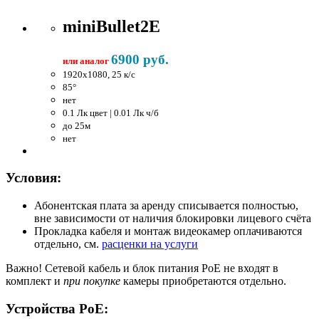
miniBullet2E
6900 руб.
или аналог
1920x1080, 25 к/c
85°
нет
0.1 Лк цвет | 0.01 Лк ч/б
до 25м
нет
Условия:
Абонентская плата за аренду списывается полностью,
вне зависимости от наличия блокировки лицевого счёта
Прокладка кабеля и монтаж видеокамер оплачиваются
отдельно, см.
расценки на услуги
Важно!
Сетевой кабель и блок питания PoE не входят в
комплект и
при покупке
камеры приобретаются отдельно.
Устройства PoE: