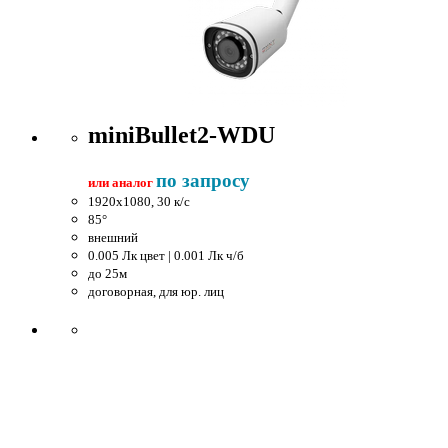
miniBullet2-WDU
по запросу
или аналог
1920x1080, 30 к/c
85°
внешний
0.005 Лк цвет | 0.001 Лк ч/б
до 25м
договорная, для юр. лиц