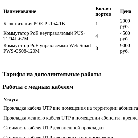
Кол-во
Наименование
Цена
портов
2000
Блок питания POE PI-154-1B
1
руб.
Коммутатор PoE неуправляемый PUS-
4500
4
TT04L-67M
руб.
Коммутатор PoE управляемый Web Smart
9000
8
PWS-CS08-120M
руб.
Тарифы на дополнительные работы
Работы с медным кабелем
Услуга
Прокладка кабеля UTP вне помещения на территории абонента 
Прокладка медного кабеля UTP в помещении абонента, крепле
Стоимость кабеля UTP для внешней прокладки
Стоимость кабеля UTP для прокладки в помещении