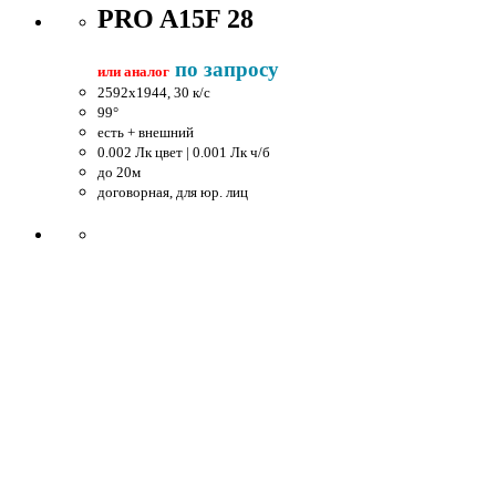
PRO A15F 28
по запросу
или аналог
2592x1944, 30 к/c
99°
есть + внешний
0.002 Лк цвет | 0.001 Лк ч/б
до 20м
договорная, для юр. лиц