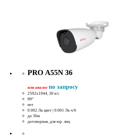
PRO A55N 36
по запросу
или аналог
2592x1944, 30 к/c
99°
нет
0.002 Лк цвет | 0.001 Лк ч/б
до 30м
договорная, для юр. лиц