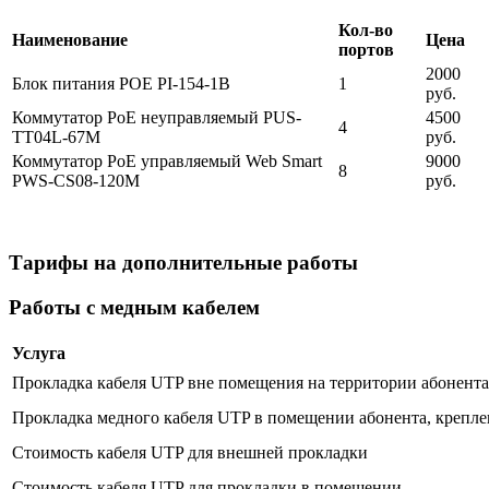
Кол-во
Наименование
Цена
портов
2000
Блок питания POE PI-154-1B
1
руб.
Коммутатор PoE неуправляемый PUS-
4500
4
TT04L-67M
руб.
Коммутатор PoE управляемый Web Smart
9000
8
PWS-CS08-120M
руб.
Тарифы на дополнительные работы
Работы с медным кабелем
Услуга
Прокладка кабеля UTP вне помещения на территории абонента 
Прокладка медного кабеля UTP в помещении абонента, крепле
Стоимость кабеля UTP для внешней прокладки
Стоимость кабеля UTP для прокладки в помещении