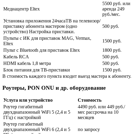
5500 руб. или
Медиацентр Eltex
аренда 249
руб./мес.
Установка приложения 24часаТВ на телевизор/
приставку абонента мастером (одно
500 руб.
устройство) Настройка приставки.
Пульты с ИК для приставок MAG, Vermax,
1500 руб.
Eltex
Пульт с Bluetooth для приставок Eltex
1800 руб.
Кабель RCA
500 руб.
HDMI кабель 1,8 метра
500 руб.
Блок питания для ТВ-приставки
1500 руб.
В стоимость каждого пункта входит выезд мастера к абоненту.
Роутеры, PON ONU и др. оборудование
Услуга или устройство
Стоимость
Роутер гигабитный
4490 руб. или 449 руб./
двухдиапазонный WiFi 5 (2,4 и 5
мес рассрочка на 10
ГГц) с настройкой
месяцев
Роутер гигабитный
двухдиапазонный WiFi 6 (2,4 и 5
по запросу