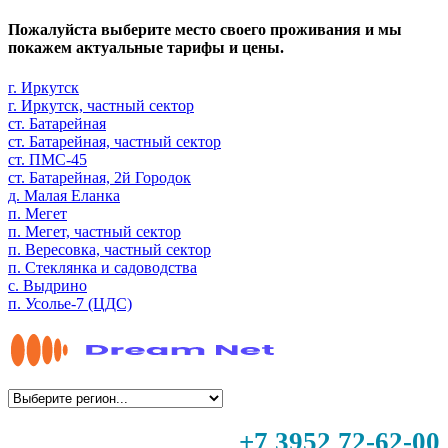
Пожалуйста выберите место своего проживания и мы
покажем актуальные тарифы и цены.
г. Иркутск
г. Иркутск, частный сектор
ст. Батарейная
ст. Батарейная, частный сектор
ст. ПМС-45
ст. Батарейная, 2й Городок
д. Малая Еланка
п. Мегет
п. Мегет, частный сектор
п. Вересовка, частный сектор
п. Стеклянка и садоводства
с. Выдрино
п. Усолье-7 (ЦДС)
+7 3952 72-62-00