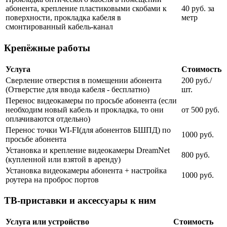
абонента, крепление пластиковыми скобами к
40 руб. за
поверхности, прокладка кабеля в
метр
смонтированный кабель-канал
Крепёжные работы
Услуга
Стоимость
Сверление отверстия в помещении абонента
200 руб./
(Отверстие для ввода кабеля - бесплатно)
шт.
Перенос видеокамеры по просьбе абонента (если
необходим новый кабель и прокладка, то они
от 500 руб.
оплачиваются отдельно)
Перенос точки WI-FI(для абонентов БШПД) по
1000 руб.
просьбе абонента
Установка и крепление видеокамеры DreamNet
800 руб.
(купленной или взятой в аренду)
Установка видеокамеры абонента + настройка
1000 руб.
роутера на проброс портов
ТВ-приставки и аксессуары к ним
Услуга или устройство
Стоимость