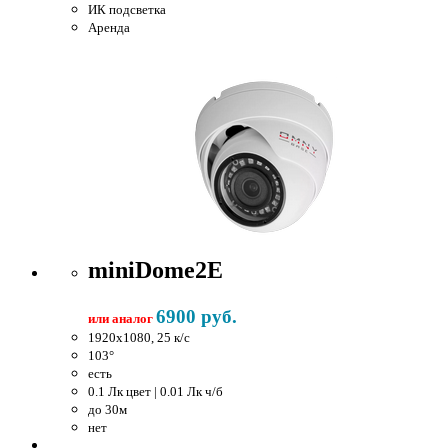
ИК подсветка
Аренда
miniDome2E
6900 руб.
или аналог
1920x1080, 25 к/c
103°
есть
0.1 Лк цвет | 0.01 Лк ч/б
до 30м
нет