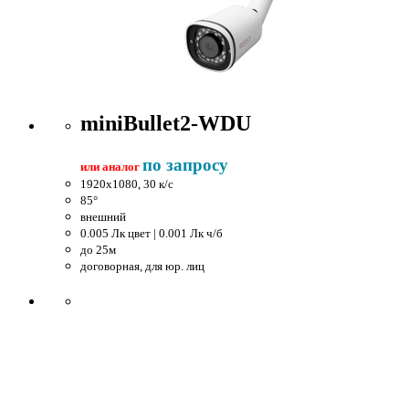
miniBullet2-WDU
по запросу
или аналог
1920x1080, 30 к/c
85°
внешний
0.005 Лк цвет | 0.001 Лк ч/б
до 25м
договорная, для юр. лиц