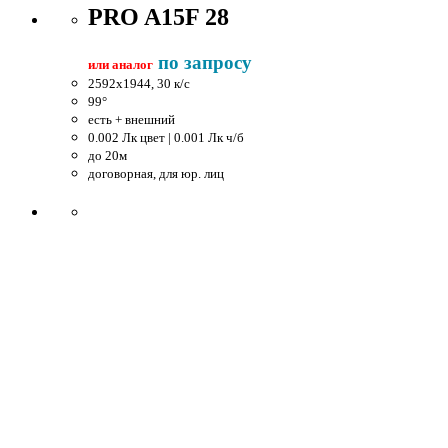
PRO A15F 28
по запросу
или аналог
2592x1944, 30 к/c
99°
есть + внешний
0.002 Лк цвет | 0.001 Лк ч/б
до 20м
договорная, для юр. лиц