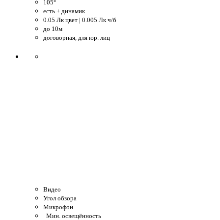
105°
есть + динамик
0.05 Лк цвет | 0.005 Лк ч/б
до 10м
договорная, для юр. лиц
Видео
Угол обзора
Микрофон
Мин. освещённость