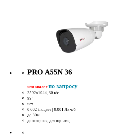
PRO A55N 36
по запросу
или аналог
2592x1944, 30 к/c
99°
нет
0.002 Лк цвет | 0.001 Лк ч/б
до 30м
договорная, для юр. лиц