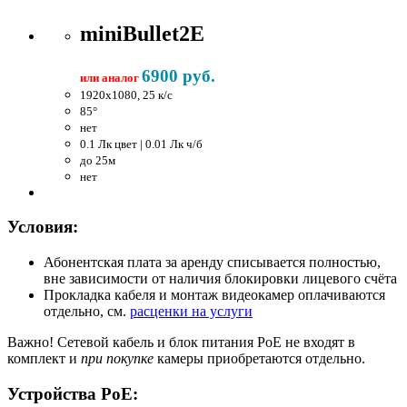
miniBullet2E
6900 руб.
или аналог
1920x1080, 25 к/c
85°
нет
0.1 Лк цвет | 0.01 Лк ч/б
до 25м
нет
Условия:
Абонентская плата за аренду списывается полностью,
вне зависимости от наличия блокировки лицевого счёта
Прокладка кабеля и монтаж видеокамер оплачиваются
отдельно, см.
расценки на услуги
Важно!
Сетевой кабель и блок питания PoE не входят в
комплект и
при покупке
камеры приобретаются отдельно.
Устройства PoE: