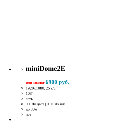
miniDome2E
6900 руб.
или аналог
1920x1080, 25 к/c
103°
есть
0.1 Лк цвет | 0.01 Лк ч/б
до 30м
нет