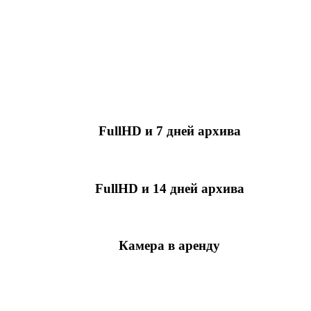
FullHD и 7 дней архива
349 руб./мес
за камеру
FullHD и 14 дней архива
499 руб./мес
за камеру
Камера в аренду
недоступно