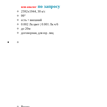
по запросу
или аналог
2592x1944, 30 к/c
99°
есть + внешний
0.002 Лк цвет | 0.001 Лк ч/б
до 20м
договорная, для юр. лиц
Видео