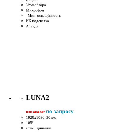
Угол обзора
Микрофон
Мин. освещённость
ИК подсветка
Аренда
LUNA2
по запросу
или аналог
1920x1080, 30 к/c
105°
есть + динамик