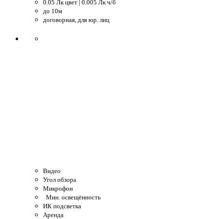
0.05 Лк цвет | 0.005 Лк ч/б
до 10м
договорная, для юр. лиц
Видео
Угол обзора
Микрофон
Мин. освещённость
ИК подсветка
Аренда