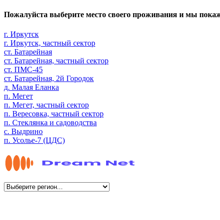
Пожалуйста выберите место своего проживания и мы пока
г. Иркутск
г. Иркутск, частный сектор
ст. Батарейная
ст. Батарейная, частный сектор
ст. ПМС-45
ст. Батарейная, 2й Городок
д. Малая Еланка
п. Мегет
п. Мегет, частный сектор
п. Вересовка, частный сектор
п. Стеклянка и садоводства
с. Выдрино
п. Усолье-7 (ЦДС)