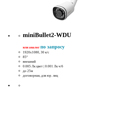
miniBullet2-WDU
по запросу
или аналог
1920x1080, 30 к/c
85°
внешний
0.005 Лк цвет | 0.001 Лк ч/б
до 25м
договорная, для юр. лиц