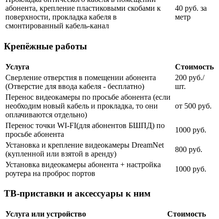
абонента, крепление пластиковыми скобами к
40 руб. за
поверхности, прокладка кабеля в
метр
смонтированный кабель-канал
Крепёжные работы
Услуга
Стоимость
Сверление отверстия в помещении абонента
200 руб./
(Отверстие для ввода кабеля - бесплатно)
шт.
Перенос видеокамеры по просьбе абонента (если
необходим новый кабель и прокладка, то они
от 500 руб.
оплачиваются отдельно)
Перенос точки WI-FI(для абонентов БШПД) по
1000 руб.
просьбе абонента
Установка и крепление видеокамеры DreamNet
800 руб.
(купленной или взятой в аренду)
Установка видеокамеры абонента + настройка
1000 руб.
роутера на проброс портов
ТВ-приставки и аксессуары к ним
Услуга или устройство
Стоимость