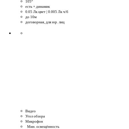
105°
есть + динамик
0.05 Лк цвет | 0.005 Лк ч/б
до 10м
договорная, для юр. лиц
Видео
Угол обзора
Микрофон
Мин. освещённость