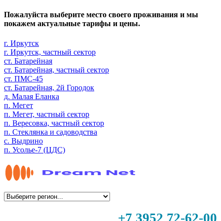
Пожалуйста выберите место своего проживания и мы
покажем актуальные тарифы и цены.
г. Иркутск
г. Иркутск, частный сектор
ст. Батарейная
ст. Батарейная, частный сектор
ст. ПМС-45
ст. Батарейная, 2й Городок
д. Малая Еланка
п. Мегет
п. Мегет, частный сектор
п. Вересовка, частный сектор
п. Стеклянка и садоводства
с. Выдрино
п. Усолье-7 (ЦДС)
+7 3952 72-62-00