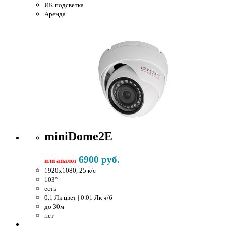
ИК подсветка
Аренда
miniDome2E
6900 руб.
или аналог
1920x1080, 25 к/c
103°
есть
0.1 Лк цвет | 0.01 Лк ч/б
до 30м
нет