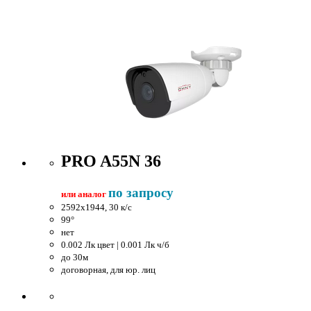
PRO A55N 36
по запросу
или аналог
2592x1944, 30 к/c
99°
нет
0.002 Лк цвет | 0.001 Лк ч/б
до 30м
договорная, для юр. лиц