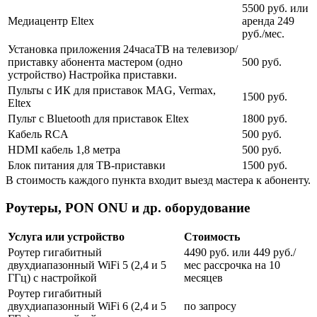
5500 руб. или
Медиацентр Eltex
аренда 249
руб./мес.
Установка приложения 24часаТВ на телевизор/
приставку абонента мастером (одно
500 руб.
устройство) Настройка приставки.
Пульты с ИК для приставок MAG, Vermax,
1500 руб.
Eltex
Пульт с Bluetooth для приставок Eltex
1800 руб.
Кабель RCA
500 руб.
HDMI кабель 1,8 метра
500 руб.
Блок питания для ТВ-приставки
1500 руб.
В стоимость каждого пункта входит выезд мастера к абоненту.
Роутеры, PON ONU и др. оборудование
Услуга или устройство
Стоимость
Роутер гигабитный
4490 руб. или 449 руб./
двухдиапазонный WiFi 5 (2,4 и 5
мес рассрочка на 10
ГГц) с настройкой
месяцев
Роутер гигабитный
двухдиапазонный WiFi 6 (2,4 и 5
по запросу