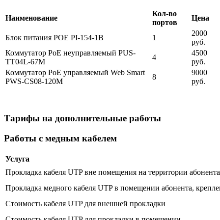
Кол-во
Наименование
Цена
портов
2000
Блок питания POE PI-154-1B
1
руб.
Коммутатор PoE неуправляемый PUS-
4500
4
TT04L-67M
руб.
Коммутатор PoE управляемый Web Smart
9000
8
PWS-CS08-120M
руб.
Тарифы на дополнительные работы
Работы с медным кабелем
Услуга
Прокладка кабеля UTP вне помещения на территории абонента 
Прокладка медного кабеля UTP в помещении абонента, крепле
Стоимость кабеля UTP для внешней прокладки
Стоимость кабеля UTP для прокладки в помещении