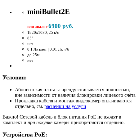
miniBullet2E
6900 руб.
или аналог
1920x1080, 25 к/c
85°
нет
0.1 Лк цвет | 0.01 Лк ч/б
до 25м
нет
Условия:
Абонентская плата за аренду списывается полностью,
вне зависимости от наличия блокировки лицевого счёта
Прокладка кабеля и монтаж видеокамер оплачиваются
отдельно, см.
расценки на услуги
Важно!
Сетевой кабель и блок питания PoE не входят в
комплект и
при покупке
камеры приобретаются отдельно.
Устройства PoE: