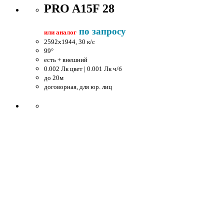
PRO A15F 28
по запросу
или аналог
2592x1944, 30 к/c
99°
есть + внешний
0.002 Лк цвет | 0.001 Лк ч/б
до 20м
договорная, для юр. лиц