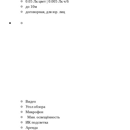
0.05 Лк цвет | 0.005 Лк ч/б
до 10м
договорная, для юр. лиц
Видео
Угол обзора
Микрофон
Мин. освещённость
ИК подсветка
Аренда