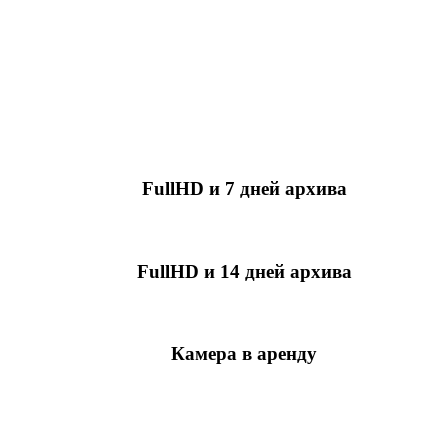
FullHD и 7 дней архива
349 руб./мес
за камеру
FullHD и 14 дней архива
499 руб./мес
за камеру
Камера в аренду
недоступно