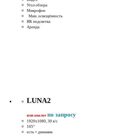
Угол обзора
Микрофон
Мин. освещённость
ИК подсветка
Аренда
LUNA2
по запросу
или аналог
1920x1080, 30 к/c
105°
есть + динамик