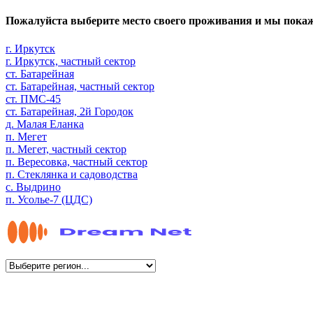
Пожалуйста выберите место своего проживания и мы пока
г. Иркутск
г. Иркутск, частный сектор
ст. Батарейная
ст. Батарейная, частный сектор
ст. ПМС-45
ст. Батарейная, 2й Городок
д. Малая Еланка
п. Мегет
п. Мегет, частный сектор
п. Вересовка, частный сектор
п. Стеклянка и садоводства
с. Выдрино
п. Усолье-7 (ЦДС)