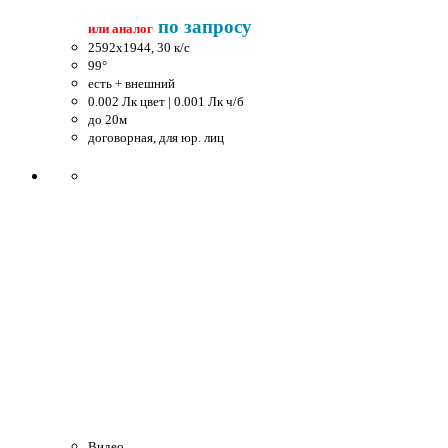
по запросу
или аналог
2592x1944, 30 к/c
99°
есть + внешний
0.002 Лк цвет | 0.001 Лк ч/б
до 20м
договорная, для юр. лиц
Видео