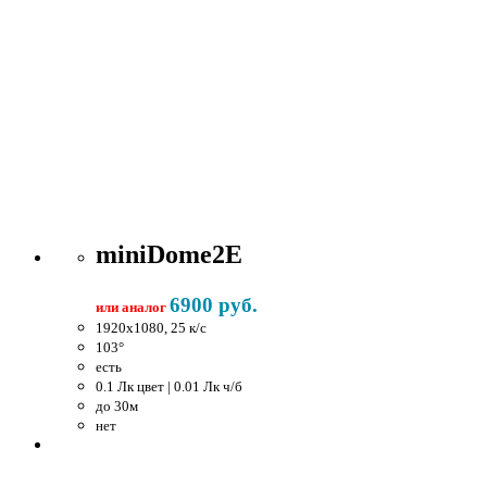
miniDome2E
6900 руб.
или аналог
1920x1080, 25 к/c
103°
есть
0.1 Лк цвет | 0.01 Лк ч/б
до 30м
нет