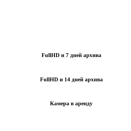
FullHD и 7 дней архива
349 руб./мес
за камеру
FullHD и 14 дней архива
499 руб./мес
за камеру
Камера в аренду
недоступно