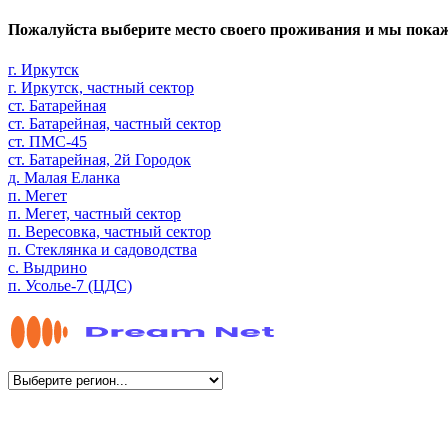
Пожалуйста выберите место своего проживания и мы пока
г. Иркутск
г. Иркутск, частный сектор
ст. Батарейная
ст. Батарейная, частный сектор
ст. ПМС-45
ст. Батарейная, 2й Городок
д. Малая Еланка
п. Мегет
п. Мегет, частный сектор
п. Вересовка, частный сектор
п. Стеклянка и садоводства
с. Выдрино
п. Усолье-7 (ЦДС)