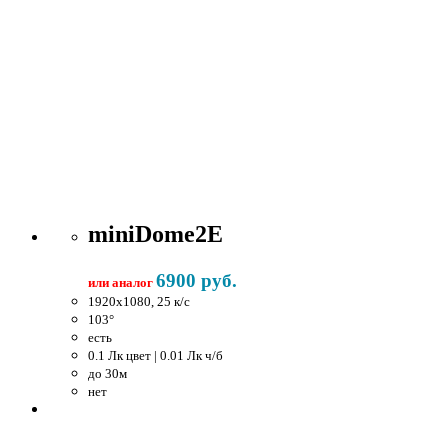
miniDome2E
6900 руб.
или аналог
1920x1080, 25 к/c
103°
есть
0.1 Лк цвет | 0.01 Лк ч/б
до 30м
нет