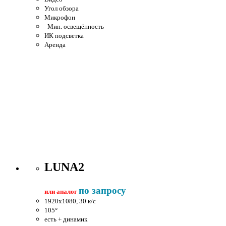
Угол обзора
Микрофон
Мин. освещённость
ИК подсветка
Аренда
LUNA2
по запросу
или аналог
1920x1080, 30 к/c
105°
есть + динамик