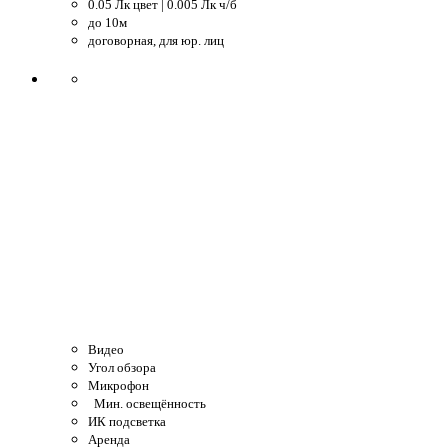
0.05 Лк цвет | 0.005 Лк ч/б
до 10м
договорная, для юр. лиц
Видео
Угол обзора
Микрофон
Мин. освещённость
ИК подсветка
Аренда