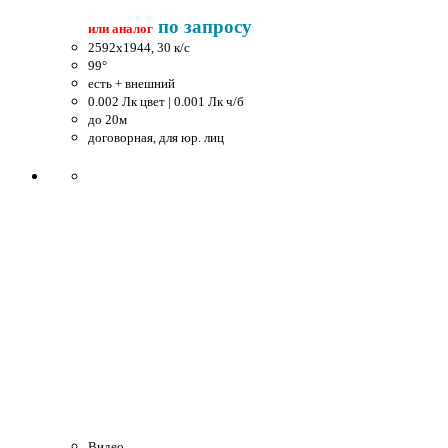
по запросу
или аналог
2592x1944, 30 к/c
99°
есть + внешний
0.002 Лк цвет | 0.001 Лк ч/б
до 20м
договорная, для юр. лиц
Видео