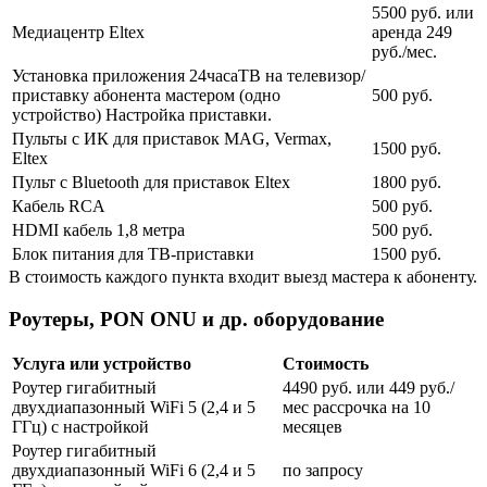
5500 руб. или
Медиацентр Eltex
аренда 249
руб./мес.
Установка приложения 24часаТВ на телевизор/
приставку абонента мастером (одно
500 руб.
устройство) Настройка приставки.
Пульты с ИК для приставок MAG, Vermax,
1500 руб.
Eltex
Пульт с Bluetooth для приставок Eltex
1800 руб.
Кабель RCA
500 руб.
HDMI кабель 1,8 метра
500 руб.
Блок питания для ТВ-приставки
1500 руб.
В стоимость каждого пункта входит выезд мастера к абоненту.
Роутеры, PON ONU и др. оборудование
Услуга или устройство
Стоимость
Роутер гигабитный
4490 руб. или 449 руб./
двухдиапазонный WiFi 5 (2,4 и 5
мес рассрочка на 10
ГГц) с настройкой
месяцев
Роутер гигабитный
двухдиапазонный WiFi 6 (2,4 и 5
по запросу