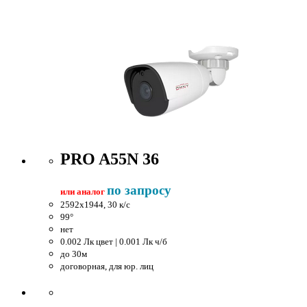
PRO A55N 36
по запросу
или аналог
2592x1944, 30 к/c
99°
нет
0.002 Лк цвет | 0.001 Лк ч/б
до 30м
договорная, для юр. лиц