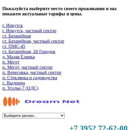
Пожалуйста выберите место своего проживания и мы
покажем актуальные тарифы и цены.
г. Иркутск
г. Иркутск, частный сектор
ст. Батарейная
ст. Батарейная, частный сектор
ст. ПМС-45
ст. Батарейная, 2й Городок
д. Малая Еланка
п. Мегет
п. Мегет, частный сектор
п. Вересовка, частный сектор
п. Стеклянка и садоводства
с. Выдрино
п. Усолье-7 (ЦДС)
+7 3952 72-62-00