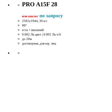
PRO A15F 28
по запросу
или аналог
2592x1944, 30 к/c
99°
есть + внешний
0.002 Лк цвет | 0.001 Лк ч/б
до 20м
договорная, для юр. лиц