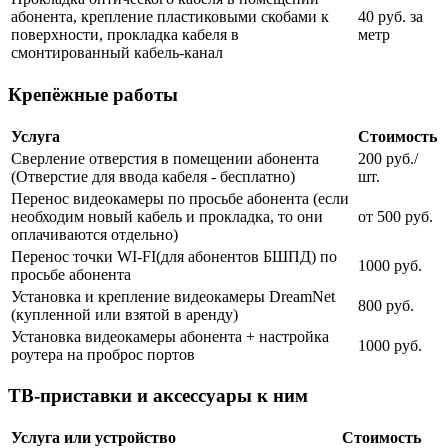
абонента, крепление пластиковыми скобами к
40 руб. за
поверхности, прокладка кабеля в
метр
смонтированный кабель-канал
Крепёжные работы
Услуга
Стоимость
Сверление отверстия в помещении абонента
200 руб./
(Отверстие для ввода кабеля - бесплатно)
шт.
Перенос видеокамеры по просьбе абонента (если
необходим новый кабель и прокладка, то они
от 500 руб.
оплачиваются отдельно)
Перенос точки WI-FI(для абонентов БШПД) по
1000 руб.
просьбе абонента
Установка и крепление видеокамеры DreamNet
800 руб.
(купленной или взятой в аренду)
Установка видеокамеры абонента + настройка
1000 руб.
роутера на проброс портов
ТВ-приставки и аксессуары к ним
Услуга или устройство
Стоимость