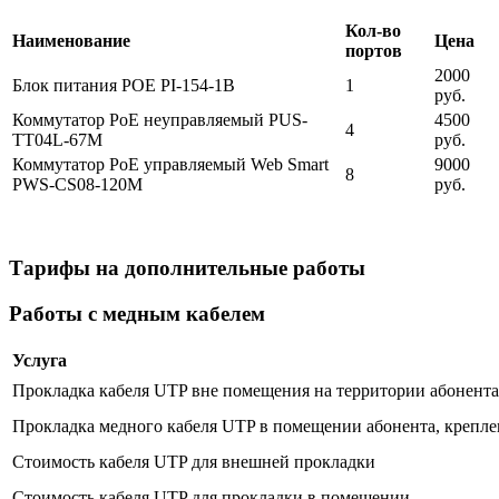
Кол-во
Наименование
Цена
портов
2000
Блок питания POE PI-154-1B
1
руб.
Коммутатор PoE неуправляемый PUS-
4500
4
TT04L-67M
руб.
Коммутатор PoE управляемый Web Smart
9000
8
PWS-CS08-120M
руб.
Тарифы на дополнительные работы
Работы с медным кабелем
Услуга
Прокладка кабеля UTP вне помещения на территории абонента 
Прокладка медного кабеля UTP в помещении абонента, крепле
Стоимость кабеля UTP для внешней прокладки
Стоимость кабеля UTP для прокладки в помещении