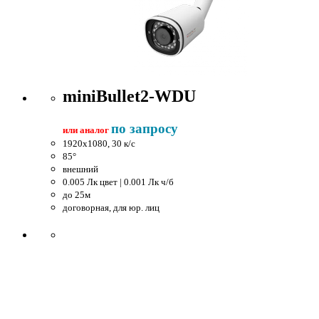
miniBullet2-WDU
по запросу
или аналог
1920x1080, 30 к/c
85°
внешний
0.005 Лк цвет | 0.001 Лк ч/б
до 25м
договорная, для юр. лиц