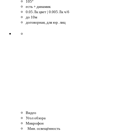
105°
есть + динамик
0.05 Лк цвет | 0.005 Лк ч/б
до 10м
договорная, для юр. лиц
Видео
Угол обзора
Микрофон
Мин. освещённость