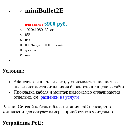
miniBullet2E
6900 руб.
или аналог
1920x1080, 25 к/c
85°
нет
0.1 Лк цвет | 0.01 Лк ч/б
до 25м
нет
Условия:
Абонентская плата за аренду списывается полностью,
вне зависимости от наличия блокировки лицевого счёта
Прокладка кабеля и монтаж видеокамер оплачиваются
отдельно, см.
расценки на услуги
Важно!
Сетевой кабель и блок питания PoE не входят в
комплект и
при покупке
камеры приобретаются отдельно.
Устройства PoE: