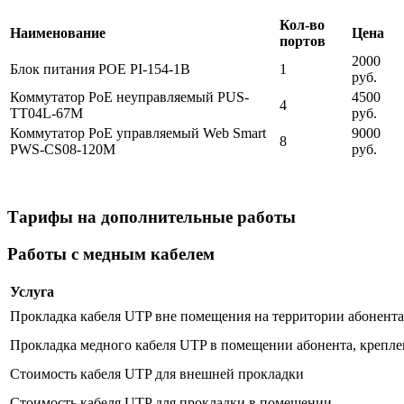
Кол-во
Наименование
Цена
портов
2000
Блок питания POE PI-154-1B
1
руб.
Коммутатор PoE неуправляемый PUS-
4500
4
TT04L-67M
руб.
Коммутатор PoE управляемый Web Smart
9000
8
PWS-CS08-120M
руб.
Тарифы на дополнительные работы
Работы с медным кабелем
Услуга
Прокладка кабеля UTP вне помещения на территории абонента 
Прокладка медного кабеля UTP в помещении абонента, крепле
Стоимость кабеля UTP для внешней прокладки
Стоимость кабеля UTP для прокладки в помещении