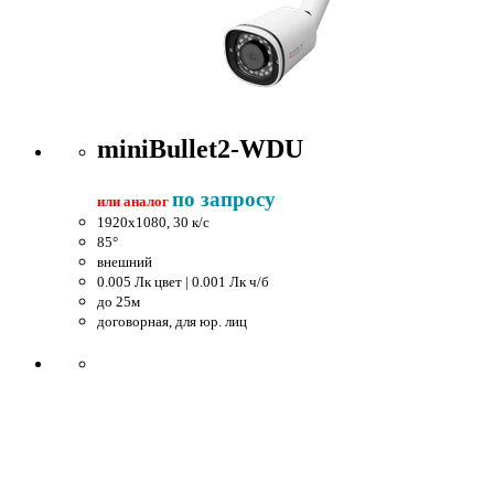
miniBullet2-WDU
по запросу
или аналог
1920x1080, 30 к/c
85°
внешний
0.005 Лк цвет | 0.001 Лк ч/б
до 25м
договорная, для юр. лиц