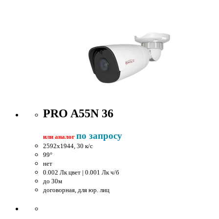
PRO A55N 36
по запросу
или аналог
2592x1944, 30 к/c
99°
нет
0.002 Лк цвет | 0.001 Лк ч/б
до 30м
договорная, для юр. лиц