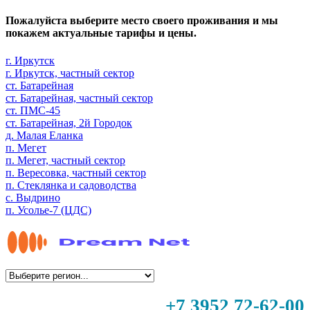
Пожалуйста выберите место своего проживания и мы
покажем актуальные тарифы и цены.
г. Иркутск
г. Иркутск, частный сектор
ст. Батарейная
ст. Батарейная, частный сектор
ст. ПМС-45
ст. Батарейная, 2й Городок
д. Малая Еланка
п. Мегет
п. Мегет, частный сектор
п. Вересовка, частный сектор
п. Стеклянка и садоводства
с. Выдрино
п. Усолье-7 (ЦДС)
+7 3952 72-62-00