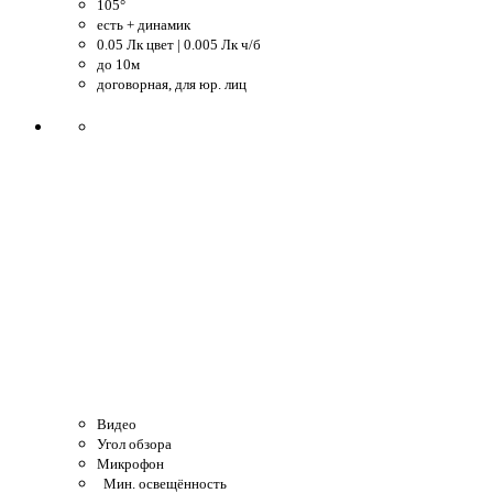
105°
есть + динамик
0.05 Лк цвет | 0.005 Лк ч/б
до 10м
договорная, для юр. лиц
Видео
Угол обзора
Микрофон
Мин. освещённость