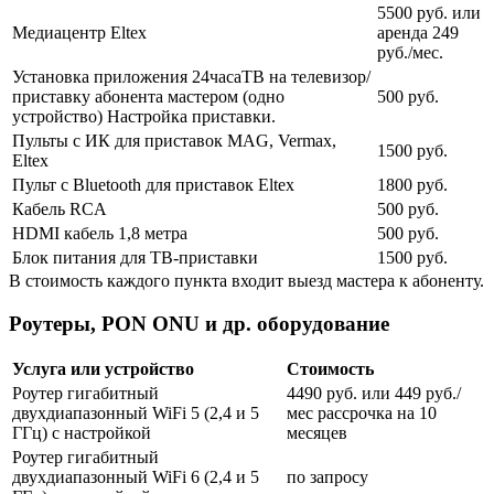
5500 руб. или
Медиацентр Eltex
аренда 249
руб./мес.
Установка приложения 24часаТВ на телевизор/
приставку абонента мастером (одно
500 руб.
устройство) Настройка приставки.
Пульты с ИК для приставок MAG, Vermax,
1500 руб.
Eltex
Пульт с Bluetooth для приставок Eltex
1800 руб.
Кабель RCA
500 руб.
HDMI кабель 1,8 метра
500 руб.
Блок питания для ТВ-приставки
1500 руб.
В стоимость каждого пункта входит выезд мастера к абоненту.
Роутеры, PON ONU и др. оборудование
Услуга или устройство
Стоимость
Роутер гигабитный
4490 руб. или 449 руб./
двухдиапазонный WiFi 5 (2,4 и 5
мес рассрочка на 10
ГГц) с настройкой
месяцев
Роутер гигабитный
двухдиапазонный WiFi 6 (2,4 и 5
по запросу