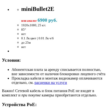
miniBullet2E
6900 руб.
или аналог
1920x1080, 25 к/c
85°
нет
0.1 Лк цвет | 0.01 Лк ч/б
до 25м
нет
Условия:
Абонентская плата за аренду списывается полностью,
вне зависимости от наличия блокировки лицевого счёта
Прокладка кабеля и монтаж видеокамер оплачиваются
отдельно, см.
расценки на услуги
Важно!
Сетевой кабель и блок питания PoE не входят в
комплект и
при покупке
камеры приобретаются отдельно.
Устройства PoE: