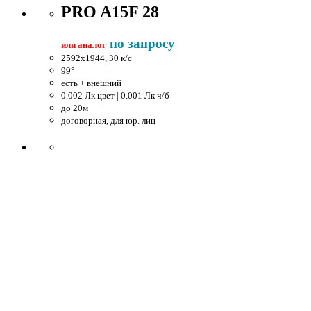
PRO A15F 28
по запросу
или аналог
2592x1944, 30 к/c
99°
есть + внешний
0.002 Лк цвет | 0.001 Лк ч/б
до 20м
договорная, для юр. лиц