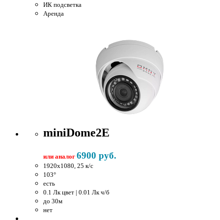
ИК подсветка
Аренда
miniDome2E
6900 руб.
или аналог
1920x1080, 25 к/c
103°
есть
0.1 Лк цвет | 0.01 Лк ч/б
до 30м
нет