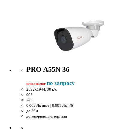
PRO A55N 36
по запросу
или аналог
2592x1944, 30 к/c
99°
нет
0.002 Лк цвет | 0.001 Лк ч/б
до 30м
договорная, для юр. лиц