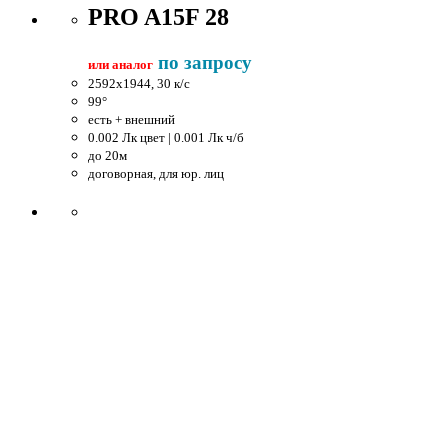
PRO A15F 28
по запросу
или аналог
2592x1944, 30 к/c
99°
есть + внешний
0.002 Лк цвет | 0.001 Лк ч/б
до 20м
договорная, для юр. лиц