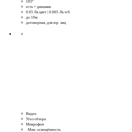
105°
есть + динамик
0.05 Лк цвет | 0.005 Лк ч/б
до 10м
договорная, для юр. лиц
Видео
Угол обзора
Микрофон
Мин. освещённость