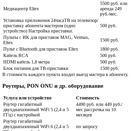
5500 руб. или
Медиацентр Eltex
аренда 249
руб./мес.
Установка приложения 24часаТВ на телевизор/
приставку абонента мастером (одно
500 руб.
устройство) Настройка приставки.
Пульты с ИК для приставок MAG, Vermax,
1500 руб.
Eltex
Пульт с Bluetooth для приставок Eltex
1800 руб.
Кабель RCA
500 руб.
HDMI кабель 1,8 метра
500 руб.
Блок питания для ТВ-приставки
1500 руб.
В стоимость каждого пункта входит выезд мастера к абоненту.
Роутеры, PON ONU и др. оборудование
Услуга или устройство
Стоимость
Роутер гигабитный
4490 руб. или 449 руб./
двухдиапазонный WiFi 5 (2,4 и 5
мес рассрочка на 10
ГГц) с настройкой
месяцев
Роутер гигабитный
двухдиапазонный WiFi 6 (2,4 и 5
по запросу