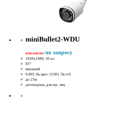
miniBullet2-WDU
по запросу
или аналог
1920x1080, 30 к/c
85°
внешний
0.005 Лк цвет | 0.001 Лк ч/б
до 25м
договорная, для юр. лиц