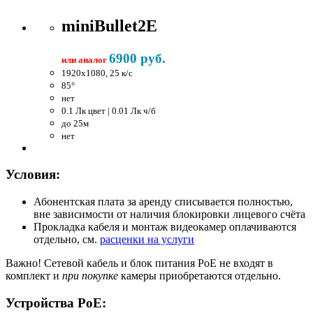
miniBullet2E
6900 руб.
или аналог
1920x1080, 25 к/c
85°
нет
0.1 Лк цвет | 0.01 Лк ч/б
до 25м
нет
Условия:
Абонентская плата за аренду списывается полностью,
вне зависимости от наличия блокировки лицевого счёта
Прокладка кабеля и монтаж видеокамер оплачиваются
отдельно, см.
расценки на услуги
Важно!
Сетевой кабель и блок питания PoE не входят в
комплект и
при покупке
камеры приобретаются отдельно.
Устройства PoE: