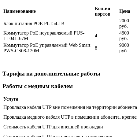
Кол-во
Наименование
Цена
портов
2000
Блок питания POE PI-154-1B
1
руб.
Коммутатор PoE неуправляемый PUS-
4500
4
TT04L-67M
руб.
Коммутатор PoE управляемый Web Smart
9000
8
PWS-CS08-120M
руб.
Тарифы на дополнительные работы
Работы с медным кабелем
Услуга
Прокладка кабеля UTP вне помещения на территории абонента 
Прокладка медного кабеля UTP в помещении абонента, крепле
Стоимость кабеля UTP для внешней прокладки
Стоимость кабеля UTP для прокладки в помещении