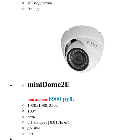
ИК подсветка
Аренда
miniDome2E
6900 руб.
или аналог
1920x1080, 25 к/c
103°
есть
0.1 Лк цвет | 0.01 Лк ч/б
до 30м
нет