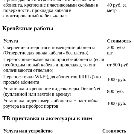
абонента, крепление пластиковыми скобами к
40 руб. за
поверхности, прокладка кабеля в
метр
смонтированный кабель-канал
Крепёжные работы
Услуга
Стоимость
Сверление отверстия в помещении абонента
200 руб./
(Отверстие для ввода кабеля - бесплатно)
шт.
Перенос видеокамеры по просьбе абонента (если
необходим новый кабель и прокладка, то они
от 500 руб.
оплачиваются отдельно)
Перенос точки WI-FI(для абонентов БШПД) по
1000 руб.
просьбе абонента
Установка и крепление видеокамеры DreamNet
800 руб.
(купленной или взятой в аренду)
Установка видеокамеры абонента + настройка
1000 руб.
роутера на проброс портов
ТВ-приставки и аксессуары к ним
Услуга или устройство
Стоимость