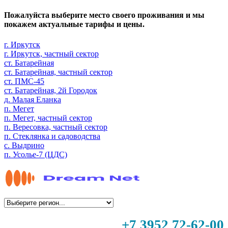
Пожалуйста выберите место своего проживания и мы
покажем актуальные тарифы и цены.
г. Иркутск
г. Иркутск, частный сектор
ст. Батарейная
ст. Батарейная, частный сектор
ст. ПМС-45
ст. Батарейная, 2й Городок
д. Малая Еланка
п. Мегет
п. Мегет, частный сектор
п. Вересовка, частный сектор
п. Стеклянка и садоводства
с. Выдрино
п. Усолье-7 (ЦДС)
+7 3952 72-62-00